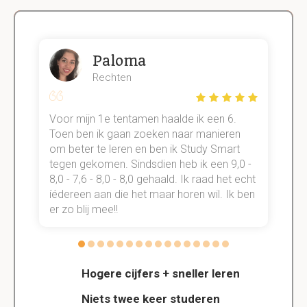
Paloma
Rechten
Voor mijn 1e tentamen haalde ik een 6.
M
Toen ben ik gaan zoeken naar manieren
v
om beter te leren en ben ik Study Smart
a
tegen gekomen. Sindsdien heb ik een 9,0 -
s
t
8,0 - 7,6 - 8,0 - 8,0 gehaald. Ik raad het echt
k
n.
íédereen aan die het maar horen wil. Ik ben
d
er zo blij mee!!
Hogere cijfers + sneller leren
Niets twee keer studeren