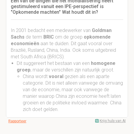
Een van de dingen die het mondialisering heeft
gestimuleerd vanuit een IPE-perspectief is
"Opkomende machten" Wat houdt dit in?
In 2001 bedacht een medewerker van
Goldman
Sachs
de term
BRIC
om de groep
opkomende
economieën
aan te duiden. Dit gaat vooral over
Brazilië, Rusland, China, India. Ook soms uitgebreid
met South Africa (BRICS).
Dit suggereert het bestaan van een
homogene
groep
, maar de verschillen zijn natuurlijk groot.
China wordt
vooral
gezien als een aparte
categorie. Dit is niet alleen vanwege de omvang
van de economie, maar ook vanwege de
manier waarop China zijn economie heeft laten
groeien en de politieke invloed waarmee China
zich doet gelden.
Krijg hulp van AI
Rapporteer