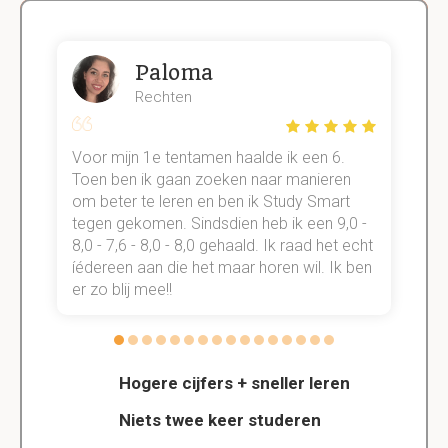
Paloma
Rechten
Voor mijn 1e tentamen haalde ik een 6.
M
Toen ben ik gaan zoeken naar manieren
v
om beter te leren en ben ik Study Smart
a
tegen gekomen. Sindsdien heb ik een 9,0 -
s
t
8,0 - 7,6 - 8,0 - 8,0 gehaald. Ik raad het echt
k
n.
íédereen aan die het maar horen wil. Ik ben
d
er zo blij mee!!
Hogere cijfers + sneller leren
Niets twee keer studeren