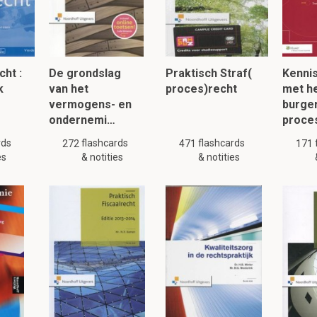
enaar die tot afwijzing faillissementsverzoek kunnen le
et niet aan de voorwaarden voor faillietverklaring in art. 6 lid 3 
ft geen vorderingsrecht
cht :
De grondslag
Praktisch Straf(
Kenni
ft geen redelijk belang
k
van het
proces)recht
met h
maakt misbruik van bevoegdheid 3:13 BW
vermogens- en
burger
eft zijn recht om het faillissement van de schuldenaar aan te vr
ondernemi…
proce
rds
flashcards
flashcards
272
471
171
es
& notities
& notities
ent geen zin heeft omdat de schuldenaar geen of te weinig vermo
, de curator is degene die dit moet onderzoeken en de rechter mag
2.3.3 Hoger beroep
 beroep worden ingesteld?