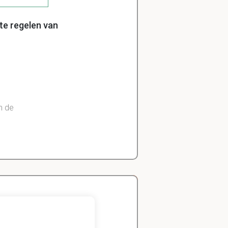
te regelen van
n de
tuk 2
Zeger
Handels- wetenschap