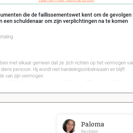
Laat hier meer flashcards zien
trumenten die de faillissementswet kent om de gevolgen 
 een schuldenaar om zijn verplichtingen na te komen
taling
ben met elkaar gemeen dat ze zich richten op het vermogen va
 diens persoon. Hij wordt niet handelingsonbekwaam en blijft
e van zijn vermogen.
t is het beginsel om de schuldeisers gelijk te behandelen.
2 Faillissement
Dit is een preview. Er zijn 1 andere flashcards beschikbaar voor hoofds
Paloma
Laat hier meer flashcards zien
Rechten