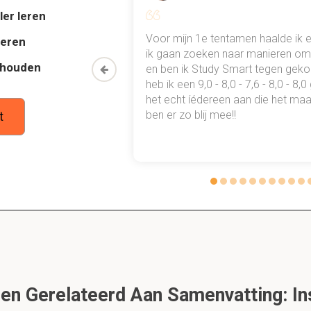
ler leren
2.2.2 Schuldenaar en aanvrager
al mn
Voor mijn 1e tentamen haalde ik 
deren
 punten
ik gaan zoeken naar manieren om 
it is een preview. Er zijn 2 andere flashcards beschikbaar voor hoofdstu
thouden
oon een heel
en ben ik Study Smart tegen gek
Laat hier meer flashcards zien
 waarmee ik
heb ik een 9,0 - 8,0 - 7,6 - 8,0 - 8,
tudie gewoon
het echt íédereen aan die het maar
kunnen failliet verklaard worden?
ben er zo blij mee!!
t
onen (maar bij voorkeur schuldsanering)
ke rechtspersonen(2:3 BW)
n onder firma
vennootschappen
 maatschappen
arschijnlijk) niet failliet verklaard kunnen worden.
chuldenaar (tweede beslag op gehele vermogen is in strijd met he
n Gerelateerd Aan Samenvatting: In
scurator