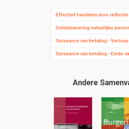
Publiekrechtelij
Effectief handelen door reflectie 
Schuldsanering natuurlijke perso
Wie is de bevoegde 
Surseance van betaling - Verloo
Absoluut: Rechtbank (
Surseance van betaling - Einde va
Relatief: Rechtbank v
Woonplaats: art 1:1
Voor VOF aanvullende 
Andere Samenvat
van de woonplaats éé
D