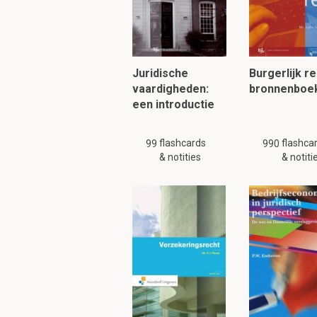
Weren van de schuld
Schuldeiser voldo
De verzoeker hee
Juridische
Burgerlijk re
De verzoeker hee
vaardigheden:
bronnenboe
De schuldeiser 
een introductie
De schuldeiser he
6:2 lid 2 BW
flashcards
flashca
99
990
& notities
& notiti
Verweer dat faillissem
niet tot een afwijzing
vooruit lopen.
Door wie kan hoger