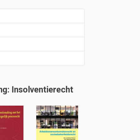
roken)
st de rechtbank
: Insolventierecht
k 2.2.5