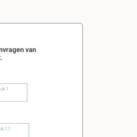
envragen van
.
tuk 1
uk 1.1