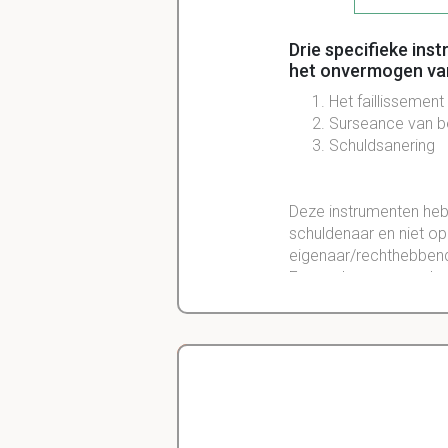
Drie specifieke ins
het onvermogen van
Het faillissement
Surseance van be
Schuldsanering
Deze instrumenten heb
schuldenaar en niet op
eigenaar/rechthebbend
Een andere overeenkoms
Delano
Diergeneeskunde