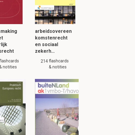
iden:
Fw.
smaking
arbeidsovereen
et
komstenrecht
lijk
en sociaal
agen verwerkt.
srecht
zekerh…
flashcards
flashcards
214
& notities
& notities
gen heeft leidt
 hier niet op