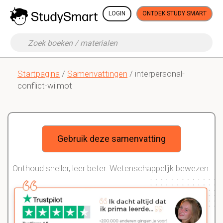
LOGIN
ONTDEK STUDY SMART
Startpagina
/
Samenvattingen
/ interpersonal-
conflict-wilmot
Gebruik deze samenvatting
Onthoud sneller, leer beter. Wetenschappelijk bewezen.