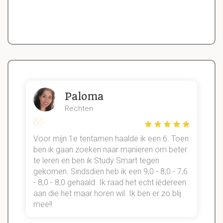
Paloma
Rechten
Voor mijn 1e tentamen haalde ik een 6. Toen
n
ben ik gaan zoeken naar manieren om beter
te leren en ben ik Study Smart tegen
gekomen. Sindsdien heb ik een 9,0 - 8,0 - 7,6
b
- 8,0 - 8,0 gehaald. Ik raad het echt íédereen
aan die het maar horen wil. Ik ben er zo blij
s
mee!!