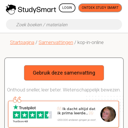
LOGIN
ONTDEK STUDY SMART
Startpagina
/
Samenvattingen
/ kop-in-online
Gebruik deze samenvatting
Onthoud sneller, leer beter. Wetenschappelijk bewezen.