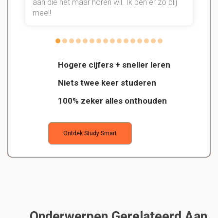
aan die het maar horen wil. Ik ben er zo blij
s
mee!!
Hogere cijfers + sneller leren
Niets twee keer studeren
100% zeker alles onthouden
Ontdek Study Smart
Onderwerpen Gerelateerd Aan