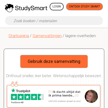
LOGIN
ONTDEK STUDY SMART
Startpagina
/
Samenvattingen
/ lagere-overheden
Gebruik deze samenvatting
Onthoud sneller, leer beter. Wetenschappelijk bewezen.