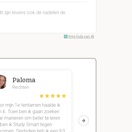
it zijn tevens ook de nadelen de
Krijg hulp van AI
Paloma
Zeger
Rechten
Handels- wet
or mijn 1e tentamen haalde ik
Met mijn oude method
n 6. Toen ben ik gaan zoeken
geslaagd voor maar 3
ar manieren om beter te leren
vakken. Sinds ik mijn
 ben ik Study Smart tegen
aantekeningen digitaal
komen. Sindsdien heb ik een 9,0
study smart, ben ik voo