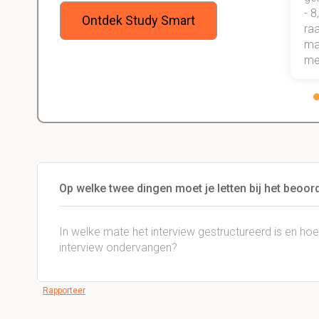
onder de knie, waarmee ik zeker
- 8
Ontdek Study Smart
weet dat ik de rest van mijn studie
raa
gewoon ga halen.
maa
me
Op welke twee dingen moet je letten bij het beoo
In welke mate het interview gestructureerd is en ho
interview ondervangen?
Rapporteer