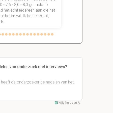
,0 - 7,6 - 8,0 - 8,0 gehaald. Ik
vakken de éérste keer
d het echt íédereen aan die het
StudySmart neemt voo
r horen wil. Ik ben er zo blij
stress van slagen of n
e!!
weg.
rdelen van onderzoek met interviews?
e heeft de onderzoeker de nadelen van het
Krijg hulp van AI