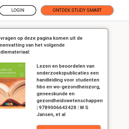
LOGIN
ONTDEK STUDY SMART
 vragen op deze pagina komen uit de
menvatting van het volgende
udiemateriaal:
Lezen en beoordelen van
onderzoekspublicaties een
handleiding voor studenten
hbo en wo-gezondheiszorg,
geneeskunde en
gezondheidswetenschappen
| 9789006643428 | W S
Jansen, et al