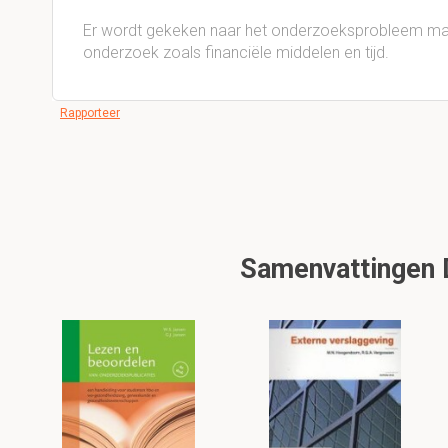
Er wordt gekeken naar het onderzoeksprobleem maa
onderzoek zoals financiële middelen en tijd.
Rapporteer
Samenvattingen D