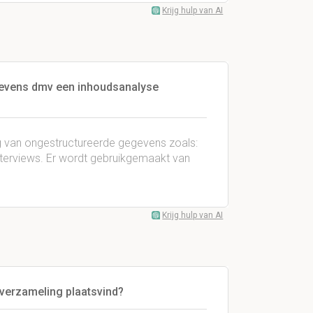
Krijg hulp van AI
egevens dmv een inhoudsanalyse
g van ongestructureerde gegevens zoals:
 interviews. Er wordt gebruikgemaakt van
Krijg hulp van AI
verzameling plaatsvind?