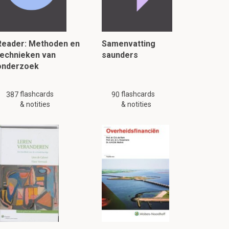
Reader: Methoden en
Samenvatting
technieken van
saunders
onderzoek
flashcards
flashcards
387
90
& notities
& notities