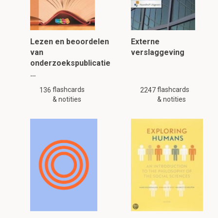
Lezen en beoordelen
Externe
van
verslaggeving
onderzoekspublicatie
…
flashcards
flashcards
136
2247
& notities
& notities