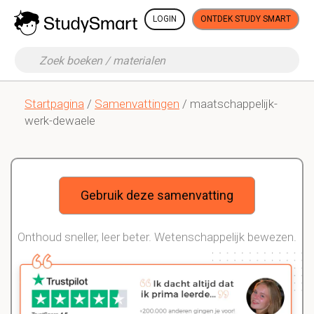
LOGIN
ONTDEK STUDY SMART
Startpagina
/
Samenvattingen
/ maatschappelijk-
werk-dewaele
Gebruik deze samenvatting
Onthoud sneller, leer beter. Wetenschappelijk bewezen.