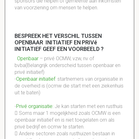
sponsors die helpen of gemeente aan inkomsten
van voorziening om mensen te helpen.
BESPREEK HET VERSCHIL TUSSEN
OPENBAAR INITIATIEF EN PRIVé
INITIATIEF GEEF EEN VOORBEELD ?
Openbaar
– privé OCMW, vzw, nv of
bvba(Belangrijk onderscheid tussen openbaar en
privé initiatief)
-
Openbaar initiatief
: startnemers van organisatie in
de overheid is (ocmw die start met een ziekenhuis
uit te baten)
-
Privé organisatie:
Je kan starten met een rusthuis
 Soms maar 1 mogelijkheid zoals OCMW is een
openbaar initiatief en is niet toegelaten om als
privé bedrijf en ocmw te starten.
 Andere sectoren zoals rusthuizen bestaan in