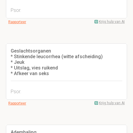
Psor.
Krijg hulp van AI
Rapporteer
Geslachtsorganen
* Stinkende leucorrhea (witte afscheiding)
* Jeuk
* Uitslag, vies ruikend
* Afkeer van seks
Psor.
Krijg hulp van AI
Rapporteer
Ademhaling