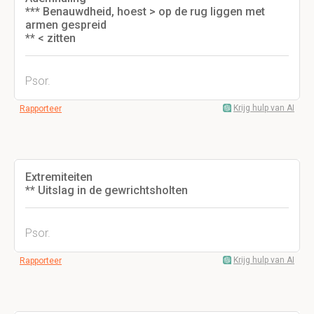
*** Benauwdheid, hoest > op de rug liggen met
armen gespreid
** < zitten
Psor.
Krijg hulp van AI
Rapporteer
Extremiteiten
** Uitslag in de gewrichtsholten
Psor.
Krijg hulp van AI
Rapporteer