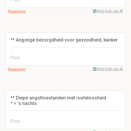
Krijg hulp van AI
Rapporteer
** Angstige bezorgdheid voor gezondheid, kanker
Psor.
Krijg hulp van AI
Rapporteer
** Diepe angsttoestanden met rusteloosheid
* < 's nachts
Psor.