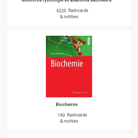
Medische fysiologie en anatomie Basiswerk
flashcards
4220
& notities
Biochemie
flashcards
140
& notities