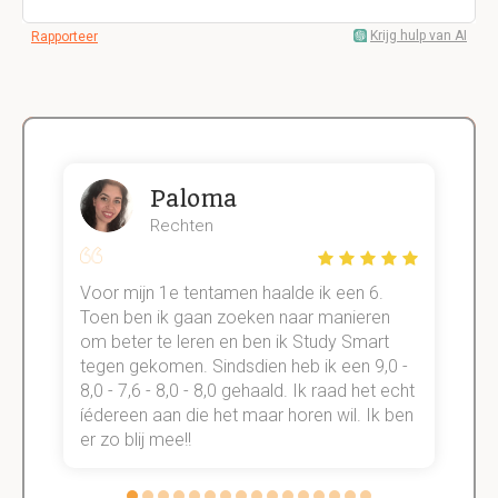
Krijg hulp van AI
Rapporteer
Paloma
Rechten
Voor mijn 1e tentamen haalde ik een 6.
M
Toen ben ik gaan zoeken naar manieren
v
om beter te leren en ben ik Study Smart
a
tegen gekomen. Sindsdien heb ik een 9,0 -
s
t
8,0 - 7,6 - 8,0 - 8,0 gehaald. Ik raad het echt
k
n.
íédereen aan die het maar horen wil. Ik ben
d
er zo blij mee!!