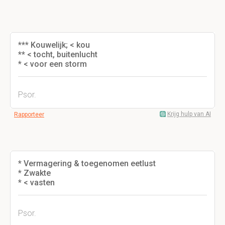
*** Kouwelijk; < kou
** < tocht, buitenlucht
* < voor een storm
Psor.
Krijg hulp van AI
Rapporteer
* Vermagering & toegenomen eetlust
* Zwakte
* < vasten
Psor.