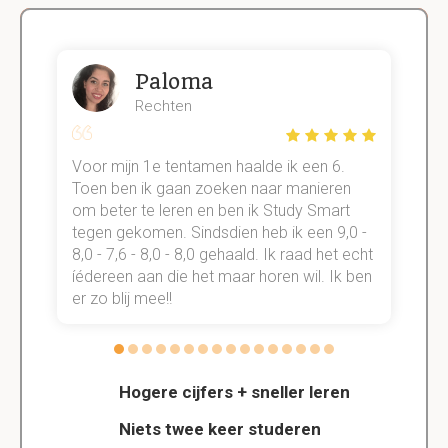
Paloma
Rechten
Voor mijn 1e tentamen haalde ik een 6.
M
Toen ben ik gaan zoeken naar manieren
v
om beter te leren en ben ik Study Smart
a
tegen gekomen. Sindsdien heb ik een 9,0 -
s
t
8,0 - 7,6 - 8,0 - 8,0 gehaald. Ik raad het echt
k
n.
íédereen aan die het maar horen wil. Ik ben
d
er zo blij mee!!
Hogere cijfers + sneller leren
Niets twee keer studeren