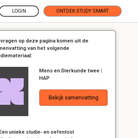
LOGIN
ONTDEK STUDY SMART
 vragen op deze pagina komen uit de
menvatting van het volgende
udiemateriaal:
Mens en Dierkunde twee |
HAP
Bekijk samenvatting
Een unieke studie- en oefentool