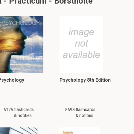
 - Practicum - Borstholte
Psychology
Psychology 8th Edition
flashcards
flashcards
6125
8698
& notities
& notities