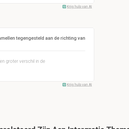
Krijg hulp van AI
amellen tegengesteld aan de richting van
n groter verschil in de
Krijg hulp van AI