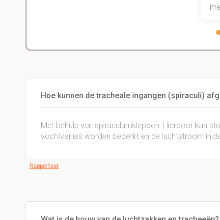
me
Hoe kunnen de tracheale ingangen (spiraculi) af
Met behulp van spiraculumkleppen. Hierdoor kan st
vochtverlies worden beperkt en de luchtstroom in 
Rapporteer
Wat is de bouw van de luchtzakken en tracheeën?