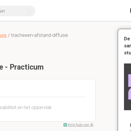
wee
/ tracheeen-afstand-diffusie
De
sa
st
ie - Practicum
abiliteit en het oppervlak
Krijg hulp van AI