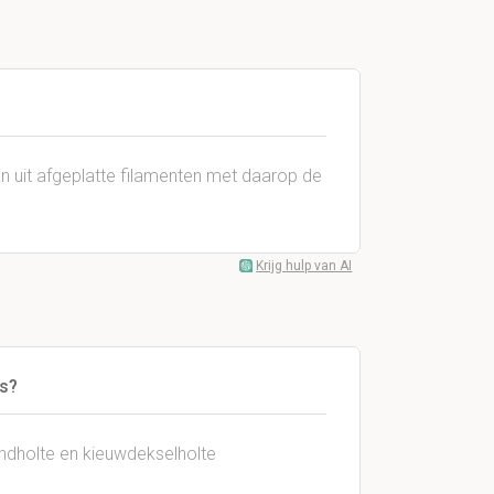
 uit afgeplatte filamenten met daarop de
Krijg hulp van AI
ts?
ndholte en kieuwdekselholte