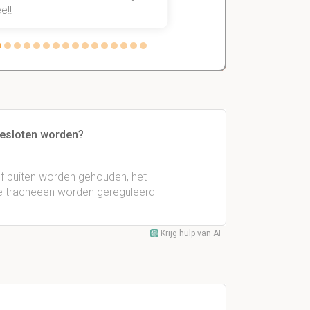
e!!
weg.
gesloten worden?
of buiten worden gehouden, het
de tracheeën worden gereguleerd
Krijg hulp van AI