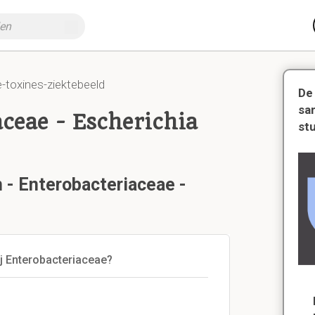
e-toxines-ziektebeeld
De
sa
aceae - Escherichia
st
n - Enterobacteriaceae -
ij Enterobacteriaceae?