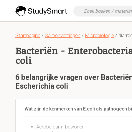
Startpagina
/
Samenvattingen
/
Microbiologie
/ diarre
Bacteriën - Enterobacteri
coli
6 belangrijke vragen over Bacterië
Escherichia coli
Wat zijn de kenmerken van E.coli als pathogeen b
Aerobe darm-bewoner