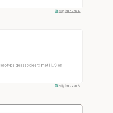
Krijg hulp van AI
t serotype geassocieerd met HUS en
Krijg hulp van AI