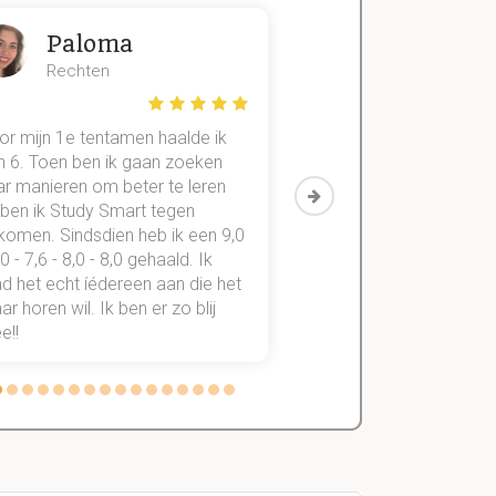
Paloma
Zeger
Rechten
Handels- wet
or mijn 1e tentamen haalde ik
Met mijn oude method
n 6. Toen ben ik gaan zoeken
geslaagd voor maar 3
ar manieren om beter te leren
vakken. Sinds ik mijn
 ben ik Study Smart tegen
aantekeningen digitaal
komen. Sindsdien heb ik een 9,0
study smart, ben ik voo
,0 - 7,6 - 8,0 - 8,0 gehaald. Ik
vakken de éérste keer
d het echt íédereen aan die het
StudySmart neemt voo
r horen wil. Ik ben er zo blij
stress van slagen of n
e!!
weg.