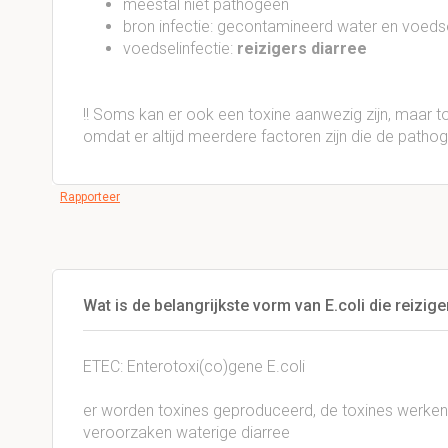
meestal niet pathogeen
bron infectie: gecontamineerd water en voeds
voedselinfectie:
reizigers diarree
!! Soms kan er ook een toxine aanwezig zijn, maar 
omdat er altijd meerdere factoren zijn die de patho
Rapporteer
Wat is de belangrijkste vorm van E.coli die reizig
ETEC: Enterotoxi(co)gene E.coli
er worden toxines geproduceerd, de toxines werken 
veroorzaken waterige diarree