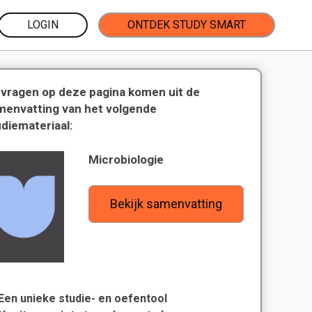
LOGIN
ONTDEK STUDY SMART
 vragen op deze pagina komen uit de
menvatting van het volgende
udiemateriaal:
Microbiologie
Bekijk samenvatting
Een unieke studie- en oefentool