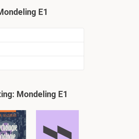
Mondeling E1
uk 2.1
ing: Mondeling E1
& MVO