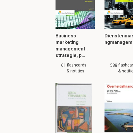
Waar moet op gelet
- vierkant niet te groo
- goed afbakenen, reë
Business
Dienstenmar
- focussen op de juist
marketing
ngmanagem
management :
strategie, p…
Groeien kan ook met
flashcards
flashca
61
588
- Marktpenetratie: be
& notities
& notiti
- Marktontwikkeling: 
- Diversificatie: nieu
Verwante diversifica
Niet-verwante divers
- Productontwikkeling