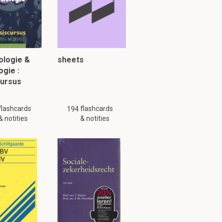
ologie &
sheets
ogie :
cursus
flashcards
flashcards
194
& notities
& notities