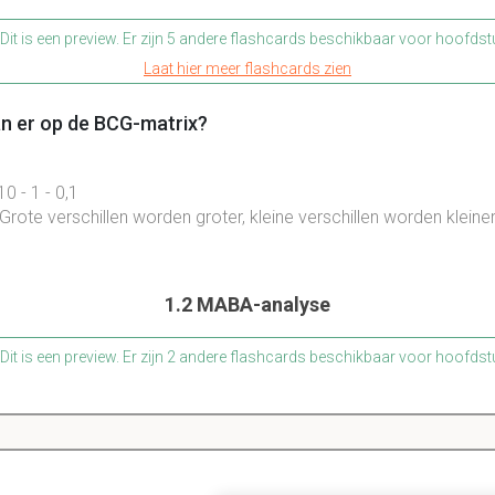
Dit is een preview. Er zijn 5 andere flashcards beschikbaar voor hoofdst
Laat hier meer flashcards zien
n er op de BCG-matrix?
0 - 1 - 0,1
rote verschillen worden groter, kleine verschillen worden kleiner
1.2 MABA-analyse
Dit is een preview. Er zijn 2 andere flashcards beschikbaar voor hoofdst
Laat hier meer flashcards zien
rootte van de cirkels bij de MABA-analyse?
l is de relatieve omzet van de totale productcategorie, het taart