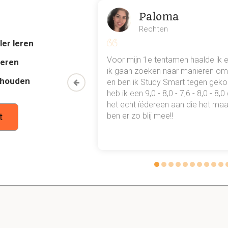
BU.
Paloma
Rechten
en van MABA t.o.v. de BCG?
ler leren
aadmeters
al mn
Voor mijn 1e tentamen haalde ik 
deren
elke factoren je test
 punten
ik gaan zoeken naar manieren om 
thouden
oon een heel
en ben ik Study Smart tegen gek
 waarmee ik
heb ik een 9,0 - 8,0 - 7,6 - 8,0 - 8,
tudie gewoon
het echt íédereen aan die het maar
ben er zo blij mee!!
t
 er bij de assen van de MABA-analyse?
7 en 3,33
horen er bij de MABA-analyse?
deld VS sterk / Hoog VS gemiddeld : investeren/groeien
deld VS gemiddeld / Hoog VS zwak: selectieve investering