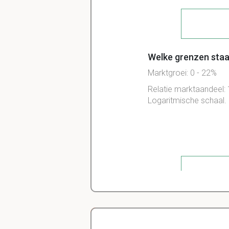
Welke grenzen staa
Marktgroei: 0 - 22%
Relatie marktaandeel: 1
Logaritmische schaal. G
Wat betekenen de g
De grootte van de cirke