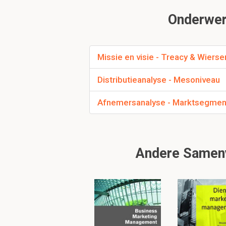
Gemiddeld VS zwak / 
Onderwerp
Missie en visie - Treacy & Wiers
Distributieanalyse - Mesoniveau
Afnemersanalyse - Marktsegmen
Andere Samenv
Welke twee missies 
- economisch-technisch
- sociaal-maatschappel