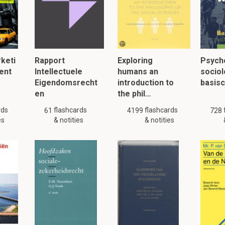
 worden bij het Abell model?
t maken
el denken
keti
Rapport
Exploring
Psych
e functie, technologie en groepen
ent
Intellectuele
humans an
sociol
Eigendomsrecht
introduction to
basis
en
the phil…
 het Ansoff model. Leg dit model uit.
rds
flashcards
flashcards
61
4199
728
staande producten verkopen op de bestaande markt
es
& notities
& notities
bestaande producten verkopen op een nieuwe markt
we producten verkopen op een nieuwe markt.
tie: zelfde behoeften bedienen
ificatie: andere behoefte bedienen
: nieuwe producten verkopen op een bestaande markt.