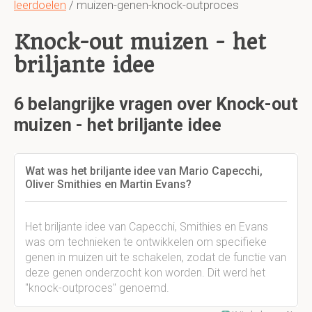
leerdoelen
/ muizen-genen-knock-outproces
Knock-out muizen - het
briljante idee
6 belangrijke vragen over Knock-out
muizen - het briljante idee
Wat was het briljante idee van Mario Capecchi,
Oliver Smithies en Martin Evans?
Het briljante idee van Capecchi, Smithies en Evans
was om technieken te ontwikkelen om specifieke
genen in muizen uit te schakelen, zodat de functie van
deze genen onderzocht kon worden. Dit werd het
"knock-outproces" genoemd.