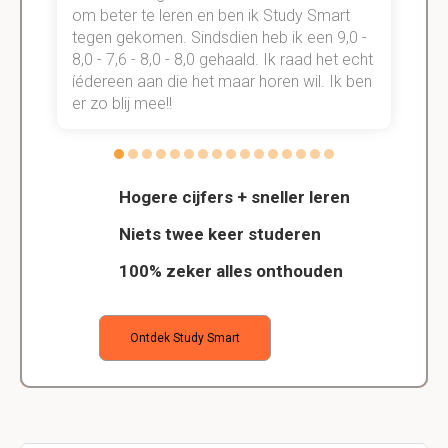
om beter te leren en ben ik Study Smart
a
tegen gekomen. Sindsdien heb ik een 9,0 -
s
t
8,0 - 7,6 - 8,0 - 8,0 gehaald. Ik raad het echt
k
n.
íédereen aan die het maar horen wil. Ik ben
d
er zo blij mee!!
Hogere cijfers + sneller leren
Niets twee keer studeren
100% zeker alles onthouden
Ontdek Study Smart