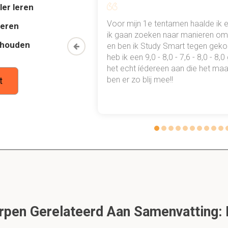
ler leren
sche index
al mn
Voor mijn 1e tentamen haalde ik 
deren
 punten
ik gaan zoeken naar manieren om 
thouden
oon een heel
en ben ik Study Smart tegen gek
 waarmee ik
heb ik een 9,0 - 8,0 - 7,6 - 8,0 - 8,
oseconcentratie in het bloed gedurende twee uur na de
tudie gewoon
het echt íédereen aan die het maar
edingsmiddel dat 50 gram koolhydraten bevat, uitgedrukt als p
ben er zo blij mee!!
t
tie van 50 g glucose of een hoeveelheid witbrood die 50 g koo
rood waarin 50 g koolhydraten is zitten is benoemt tot 100% op
lhydraten hebben invloed op de GI
pen Gerelateerd Aan Samenvatting: N
fructose via een andere weg in het lichaam wordt opgenomen.