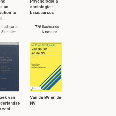
ing
Psychologie &
s an
sociologie :
uction to
basiscursus
il…
I
flashcards
flashcards
9
728
& notities
& notities
oek van
Van de BV en de
ederlandse
NV
ouden met de
recht