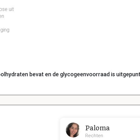
ose uit
en
jging
oolhydraten bevat en de glycogeenvoorraad is uitgepun
t hoogst (-> endogene glucoseproductie). Ongeveer 200g/dag
Paloma
Rechten