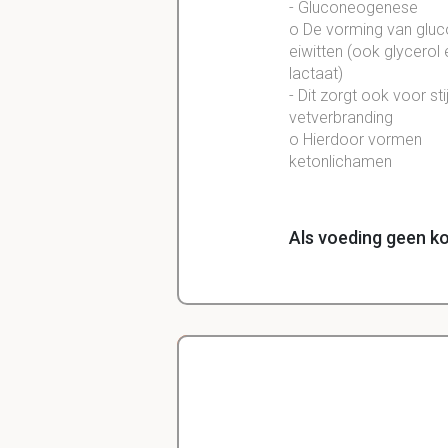
- Gluconeogenese
o De vorming van gluc
eiwitten (ook glycerol 
lactaat)
- Dit zorgt ook voor sti
vetverbranding
o Hierdoor vormen
ketonlichamen
Als voeding geen k
is de eiwitafbraak he
Delano
Diergeneeskunde