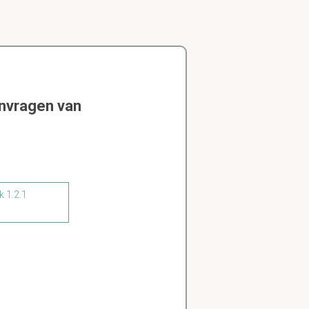
envragen van
k 1.2.1