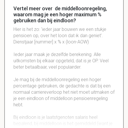
Vertel meer over de middelloonregeling,
waarom mag je een hoger maximum %
gebruiken dan bij eindloon?
Hier is het zo: 'ieder jaar bouwen we een stukje
pensioen
op, over het
loon
dat ik dan
geniet
'.
Dienstjaar
[
nummer
]
x
%
x
(
loon-AOW
)
Ieder jaar maak je dezelfde berekening. Alle
uitkomsten
bij elkaar
opgeteld
, dat is je OP. Veel
beter
betaalbaar
, veel
populairder
.
Je mag bij de middelloonregeling een hoger
percentage gebruiken, de gedachte is dat bij een
normaal carriereverloop het niet moet uitmaken of
je een eindloon of middelloon pensioenregeling
hebt.
Bij eindloon is je laatstgenoten salaris heel
bepalend, bij middelloon is het gemiddeld (want je