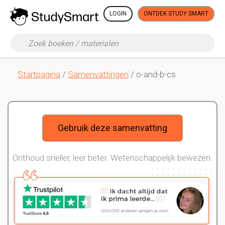
LOGIN
ONTDEK STUDY SMART
Startpagina
/
Samenvattingen
/ o-and-b-cs
Gebruik deze samenvatting
Onthoud sneller, leer beter. Wetenschappelijk bewezen.