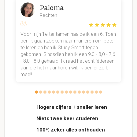
Paloma
Rechten
Voor mijn 1e tentamen haalde ik een 6. Toen
n
ben ik gaan zoeken naar manieren om beter
te leren en ben ik Study Smart tegen
gekomen. Sindsdien heb ik een 9,0 - 8,0 - 7,6
b
- 8,0 - 8,0 gehaald. Ik raad het echt íédereen
aan die het maar horen wil. Ik ben er zo blij
s
mee!!
Hogere cijfers + sneller leren
Niets twee keer studeren
100% zeker alles onthouden