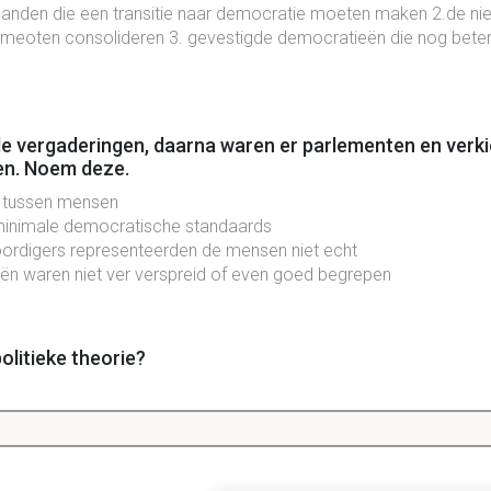
 landen die een transitie naar democratie moeten maken 2.de n
 meoten consolideren 3. gevestigde democratieën die nog bete
ale vergaderingen, daarna waren er parlementen en verk
len. Noem deze.
n tussen mensen
minimale democratische standaards
ordigers representeerden de mensen niet echt
ën waren niet ver verspreid of even goed begrepen
olitieke theorie?
eten zijn gekoppeld aan politieke instituties.
er een democratie. Kan dit twee dingen betekenen. Noe