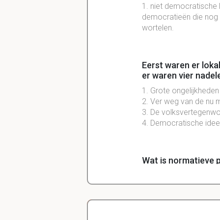
1. niet democratische
democratieën die nog
wortelen.
Eerst waren er lok
er waren vier nade
1. Grote ongelijkhede
2. Ver weg van de nu 
3. De volksvertegenwo
4. Democratische idee
Wat is normatieve p
denken over wat zou mo
Als men spreekt ov