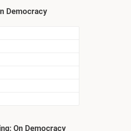
 publieke
On Democracy
ook burgers
urger. Dit werd
me zijn
fstand tot
itizen
ing: On Democracy