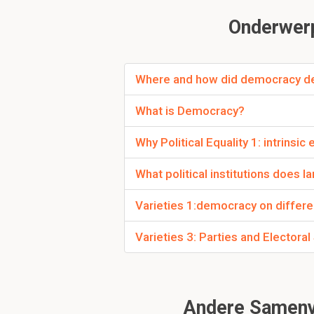
bijeenkomst /vergade
Onderwerp
functies werden voor 
Where and how did democracy d
Wat is kenmerkend 
Noemden het systeem r
What is Democracy?
(mannen). Er ontwikke
Why Political Equality 1: intrinsic 
Wat was het groots
What political institutions does 
Door verovering werden
Varieties 1:democracy on differe
zeer gewaardeerd omda
instituties nooit goed
Varieties 3: Parties and Electora
Rome. Hierdoor konden 
assemblies.
Andere Samenva
Bestonden er const