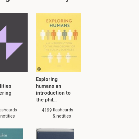
r voordat er
eze ten onder
iaal-
at en
Exploring
lities
humans an
ering
introduction to
the phil…
g is mogelijk niet
lashcards
flashcards
4199
 notities
& notities