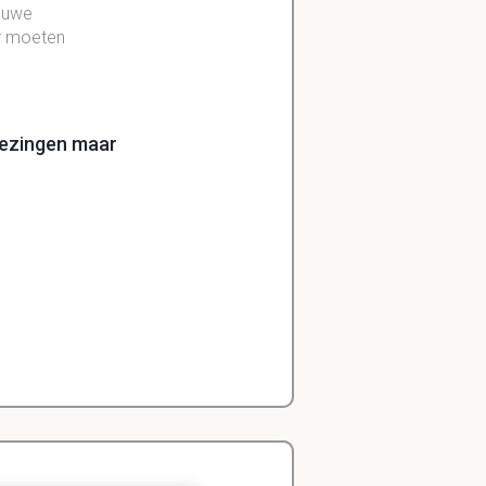
ieuwe
r moeten
iezingen maar
m deze.