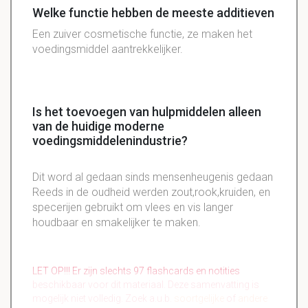
Welke functie hebben de meeste additieven
Een zuiver cosmetische functie, ze maken het
voedingsmiddel aantrekkelijker.
Is het toevoegen van hulpmiddelen alleen
van de huidige moderne
voedingsmiddelenindustrie?
Dit word al gedaan sinds mensenheugenis gedaan
Reeds in de oudheid werden zout,rook,kruiden, en
specerijen gebruikt om vlees en vis langer
houdbaar en smakelijker te maken.
LET OP!!! Er zijn slechts 97 flashcards en notities
beschikbaar voor dit materiaal. Deze samenvatting is
mogelijk niet volledig. Zoek a.u.b.
soortgelijke
of
andere