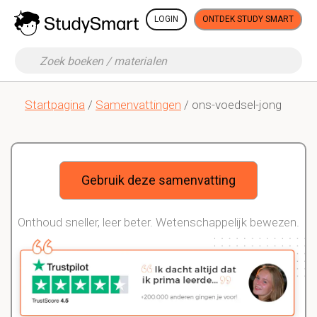
LOGIN
ONTDEK STUDY SMART
Startpagina
/
Samenvattingen
/ ons-voedsel-jong
Gebruik deze samenvatting
Onthoud sneller, leer beter. Wetenschappelijk bewezen.