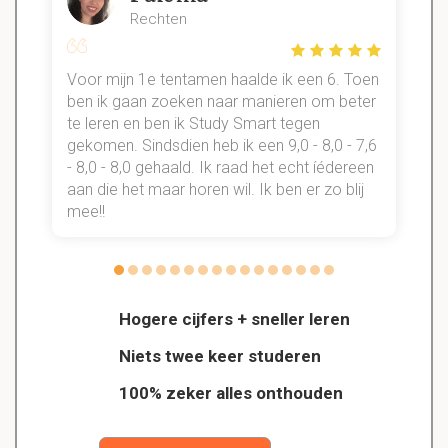
Rechten
Voor mijn 1e tentamen haalde ik een 6. Toen
n
ben ik gaan zoeken naar manieren om beter
te leren en ben ik Study Smart tegen
gekomen. Sindsdien heb ik een 9,0 - 8,0 - 7,6
b
- 8,0 - 8,0 gehaald. Ik raad het echt íédereen
aan die het maar horen wil. Ik ben er zo blij
s
mee!!
Hogere cijfers + sneller leren
Niets twee keer studeren
100% zeker alles onthouden