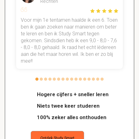
Rechten
Voor mijn 1e tentamen haalde ik een 6. Toen
n
ben ik gaan zoeken naar manieren om beter
te leren en ben ik Study Smart tegen
gekomen. Sindsdien heb ik een 9,0 - 8,0 - 7,6
b
- 8,0 - 8,0 gehaald. Ik raad het echt íédereen
aan die het maar horen wil. Ik ben er zo blij
s
mee!!
Hogere cijfers + sneller leren
Niets twee keer studeren
100% zeker alles onthouden
Ontdek Study Smart