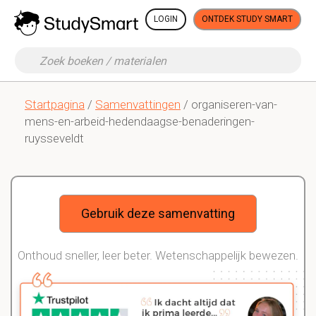
LOGIN
ONTDEK STUDY SMART
Startpagina
/
Samenvattingen
/ organiseren-van-
mens-en-arbeid-hedendaagse-benaderingen-
ruysseveldt
Gebruik deze samenvatting
Onthoud sneller, leer beter. Wetenschappelijk bewezen.