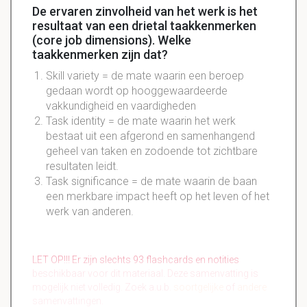
De ervaren zinvolheid van het werk is het
resultaat van een drietal taakkenmerken
(core job dimensions). Welke
taakkenmerken zijn dat?
Skill variety = de mate waarin een beroep
gedaan wordt op hooggewaardeerde
vakkundigheid en vaardigheden
Task identity = de mate waarin het werk
bestaat uit een afgerond en samenhangend
geheel van taken en zodoende tot zichtbare
resultaten leidt.
Task significance = de mate waarin de baan
een merkbare impact heeft op het leven of het
werk van anderen.
LET OP!!! Er zijn slechts 93 flashcards en notities
beschikbaar voor dit materiaal. Deze samenvatting is
mogelijk niet volledig. Zoek a.u.b.
soortgelijke
of
andere
samenvattingen.