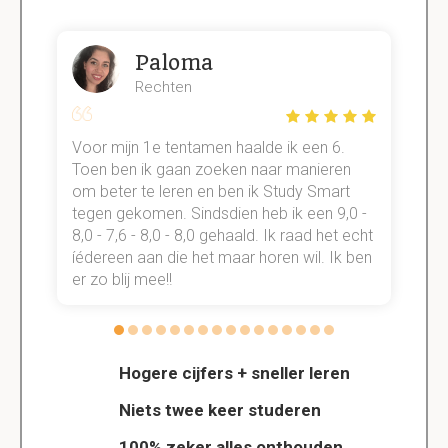
Paloma
Rechten
Voor mijn 1e tentamen haalde ik een 6.
M
Toen ben ik gaan zoeken naar manieren
v
om beter te leren en ben ik Study Smart
a
tegen gekomen. Sindsdien heb ik een 9,0 -
s
t
8,0 - 7,6 - 8,0 - 8,0 gehaald. Ik raad het echt
k
n.
íédereen aan die het maar horen wil. Ik ben
d
er zo blij mee!!
Hogere cijfers + sneller leren
Niets twee keer studeren
100% zeker alles onthouden