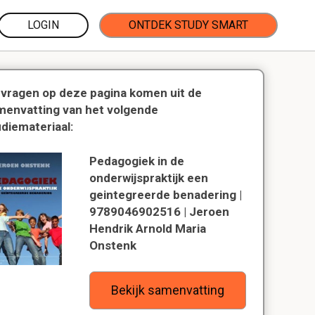
LOGIN
ONTDEK STUDY SMART
 vragen op deze pagina komen uit de
menvatting van het volgende
udiemateriaal:
Pedagogiek in de
onderwijspraktijk een
geintegreerde benadering |
9789046902516 | Jeroen
Hendrik Arnold Maria
Onstenk
Bekijk samenvatting