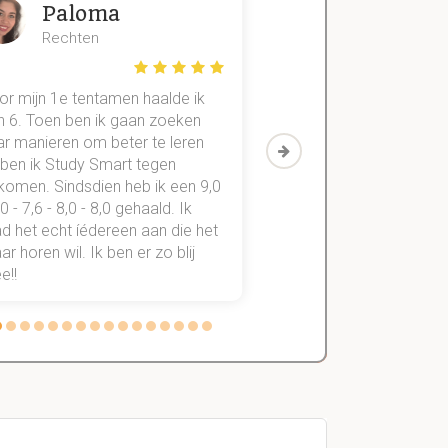
Paloma
Zeger
Rechten
Handels- wet
or mijn 1e tentamen haalde ik
Met mijn oude method
n 6. Toen ben ik gaan zoeken
geslaagd voor maar 3
ar manieren om beter te leren
vakken. Sinds ik mijn
 ben ik Study Smart tegen
aantekeningen digitaal
komen. Sindsdien heb ik een 9,0
study smart, ben ik voo
,0 - 7,6 - 8,0 - 8,0 gehaald. Ik
vakken de éérste keer
d het echt íédereen aan die het
StudySmart neemt voo
r horen wil. Ik ben er zo blij
stress van slagen of n
e!!
weg.