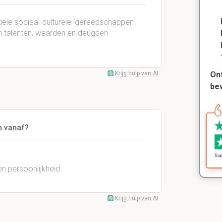
iële sociaal-culturele 'gereedschappen'
n talenten, waarden en deugden
Krijg hulp van AI
Ont
be
n vanaf?
 persoonlijkheid.
Krijg hulp van AI