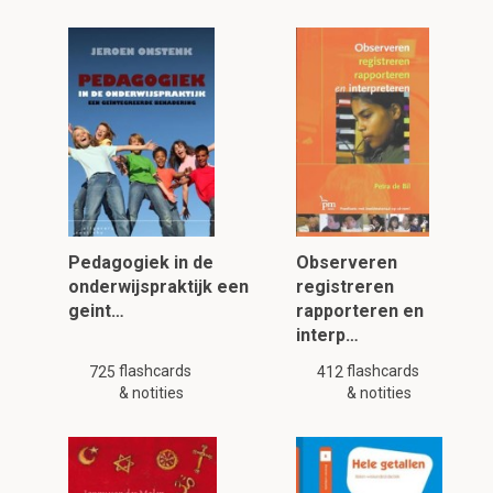
Pedagogiek in de
Observeren
onderwijspraktijk een
registreren
geint…
rapporteren en
interp…
flashcards
flashcards
725
412
& notities
& notities