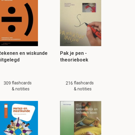
Rekenen en wiskunde
Pak je pen -
uitgelegd
theorieboek
flashcards
flashcards
309
216
& notities
& notities