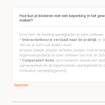
Hoe kun je kinderen met een beperking in het ge
maken?
Door hem de leerlingvaardigheden te laten oefenen:
*
Interactietheorie vertaald naar de praktijk
: je
niet zo, je kunt ook anders doen.
(poppie baasje, poppie verlegen, poppie mee en pop
tegenovergestelde te laten oefenen van hoe ze zic
*
Coöperatief leren
: door kinderen steeds een ande
samenwerken en de bijbehorende vaardigheden te oe
motivator, verslaglegger,enz)
Rapporteer