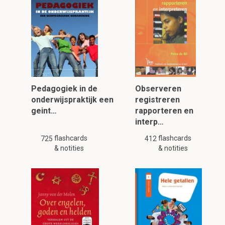
Pedagogiek in de
Observeren
onderwijspraktijk een
registreren
geint…
rapporteren en
interp…
flashcards
flashcards
725
412
& notities
& notities