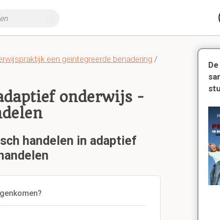
rwijspraktijk een geintegreerde benadering
/
De
sa
st
daptief onderwijs -
ndelen
sch handelen in adaptief
 handelen
 tegenkomen?