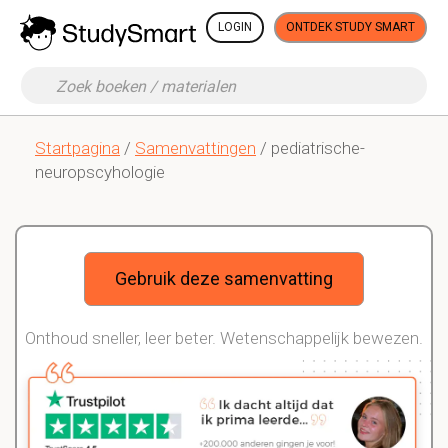
LOGIN
ONTDEK STUDY SMART
Startpagina
/
Samenvattingen
/ pediatrische-
neuropscyhologie
Gebruik deze samenvatting
Onthoud sneller, leer beter. Wetenschappelijk bewezen.