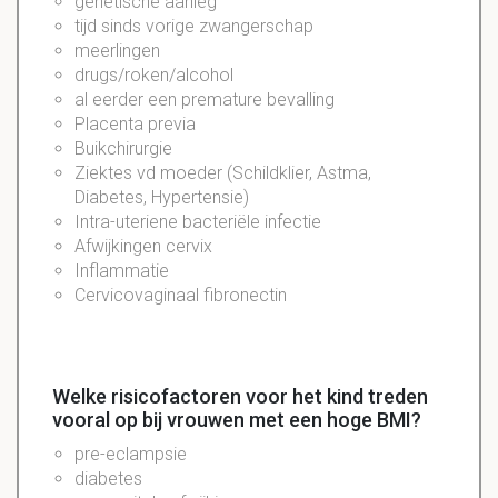
genetische aanleg
tijd sinds vorige zwangerschap
meerlingen
drugs/roken/alcohol
al eerder een premature bevalling
Placenta previa
Buikchirurgie
Ziektes vd moeder (Schildklier, Astma,
Diabetes, Hypertensie)
Intra-uteriene bacteriële infectie
Afwijkingen cervix
Inflammatie
Cervicovaginaal fibronectin
Welke risicofactoren voor het kind treden
vooral op bij vrouwen met een hoge BMI?
pre-eclampsie
diabetes