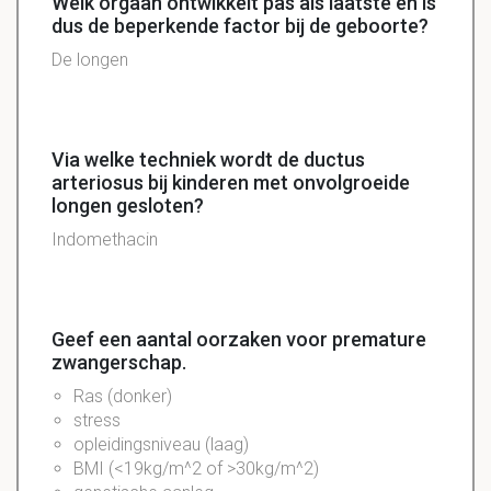
Welk orgaan ontwikkelt pas als laatste en is
dus de beperkende factor bij de geboorte?
De longen
Via welke techniek wordt de ductus
arteriosus bij kinderen met onvolgroeide
longen gesloten?
Indomethacin
Geef een aantal oorzaken voor premature
zwangerschap.
Ras (donker)
stress
opleidingsniveau (laag)
BMI (<19kg/m^2 of >30kg/m^2)