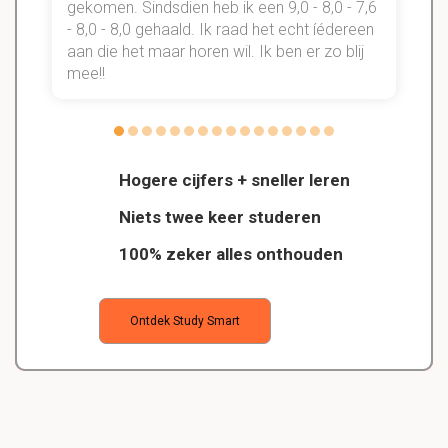
gekomen. Sindsdien heb ik een 9,0 - 8,0 - 7,6
b
- 8,0 - 8,0 gehaald. Ik raad het echt íédereen
aan die het maar horen wil. Ik ben er zo blij
s
mee!!
Hogere cijfers + sneller leren
Niets twee keer studeren
100% zeker alles onthouden
Ontdek Study Smart