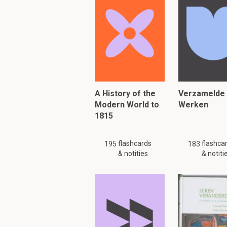
Osterhammel: begri
- collectief protest
- politieke systematis
- actieve deelname va
Om verder te 
A History of the
Verzamelde
Modern World to
Werken
1815
flashcards
flashca
195
183
& notities
& notiti