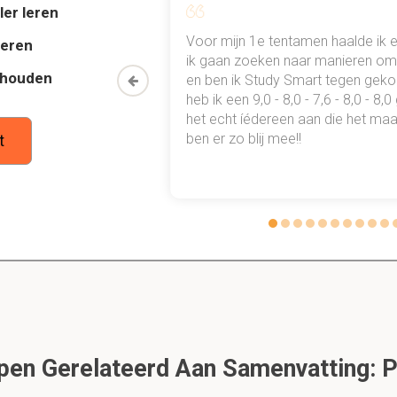
ar binnen die continuïteit zijn ze onderhevig aan verandering
ler leren
, zijn erg divers. Daarom is voorzichtigheid geboden
al mn
Voor mijn 1e tentamen haalde ik 
deren
 punten
ik gaan zoeken naar manieren om 
thouden
oon een heel
en ben ik Study Smart tegen gek
dgeschiedenis
 waarmee ik
heb ik een 9,0 - 8,0 - 7,6 - 8,0 - 8,
tudie gewoon
het echt íédereen aan die het maar
del
ben er zo blij mee!!
t
eory: Immanuel Wallerstein
m theory
 natie staat. --> speelt een belangrijke rol sinds de 19e eeuw
e economie
Global - Micro History
en Gerelateerd Aan Samenvatting: P
s een preview. Er zijn 28 andere flashcards beschikbaar voor hoofdstuk