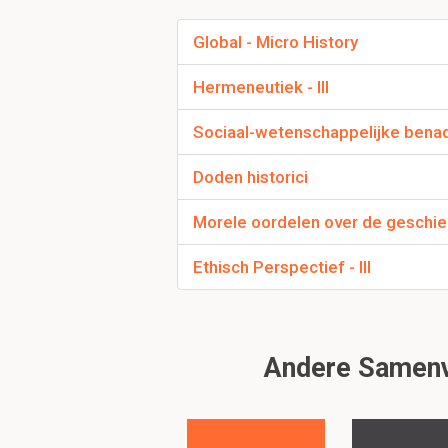
Global - Micro History
Casestudie Revolu
Hermeneutiek - III
Goed voor vergelijking
revoluties.
Sociaal-wetenschappelijke benader
Doden historici
Sleutel ideeën bij R
Morele oordelen over de geschie
- lineaire vooruitgang i
- idee van gelijkheid b
Ethisch Perspectief - III
- machthebber moet aan
Probleem bij sleutel
Andere Samenva
De sleutel ideeën vor
geschiedenis. Revoluti