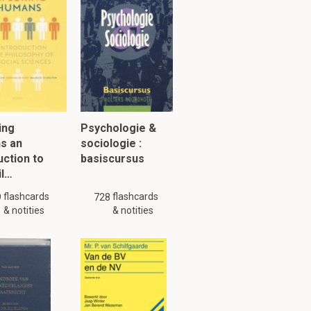
ing
Psychologie &
s an
sociologie :
uction to
basiscursus
il…
flashcards
flashcards
9
728
& notities
& notities