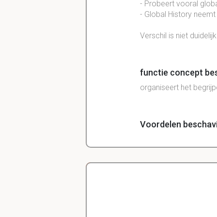
- Probeert vooral globa
- Global History neemt
Verschil is niet duidel
functie concept be
organiseert het begrij
Voordelen beschavi
- Wereld als geheel is
- helpt de beperkingen 
- maakt het mogelijk o
Delano
Nadelen beschaving
Diergeneeskunde
- beschaving als geslote