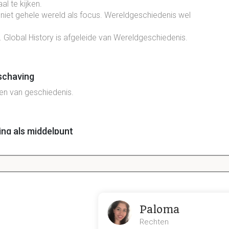
al te kijken.
 niet gehele wereld als focus. Wereldgeschiedenis wel
ijk. Global History is afgeleide van Wereldgeschiedenis.
schaving
pen van geschiedenis.
ng als middelpunt
 onmogelijk. Beschaving biedt wat structuur
van verandering te begrijpen. Beschaving is een continuïteit
m te vergelijken
 als middelpunt
Paloma
Rechten
n entiteit. Dat mag niet. Grenzen zijn vrij duidelijk