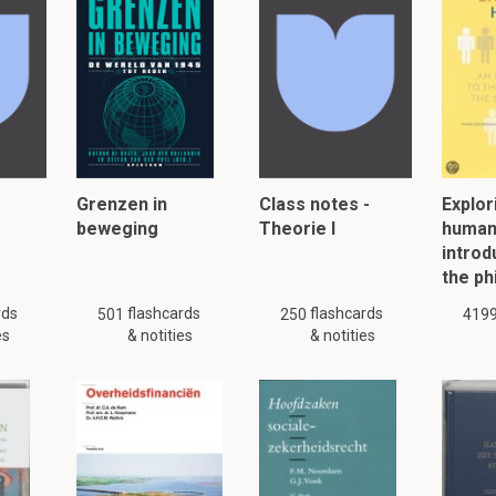
p revolutie
che verandering
n bevolking die geen macht hadden.
lezen, klik hier:
Grenzen in
Class notes -
Explor
beweging
Theorie I
human
introd
the ph
rds
flashcards
flashcards
501
250
419
es
& notities
& notities