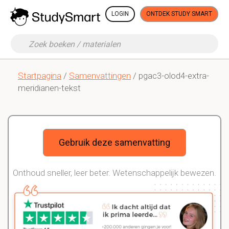
LOGIN
ONTDEK STUDY SMART
Startpagina
/
Samenvattingen
/ pgac3-olod4-extra-
meridianen-tekst
Gebruik deze samenvatting
Onthoud sneller, leer beter. Wetenschappelijk bewezen.