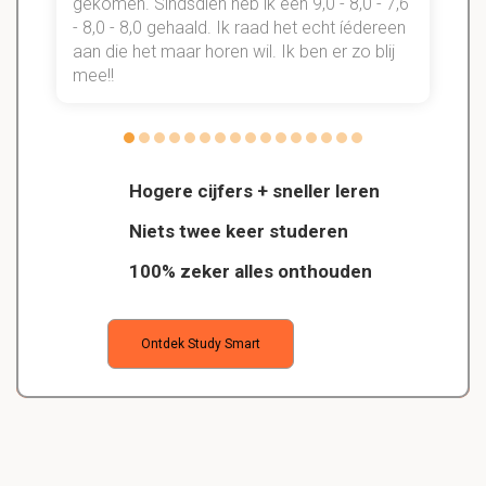
gekomen. Sindsdien heb ik een 9,0 - 8,0 - 7,6
b
- 8,0 - 8,0 gehaald. Ik raad het echt íédereen
aan die het maar horen wil. Ik ben er zo blij
s
mee!!
Hogere cijfers + sneller leren
Niets twee keer studeren
100% zeker alles onthouden
Ontdek Study Smart