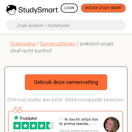
LOGIN
ONTDEK STUDY SMART
Startpagina
/
Samenvattingen
/ praktisch-jeugd-
straf-recht-bunthof
Gebruik deze samenvatting
Onthoud sneller, leer beter. Wetenschappelijk bewezen.