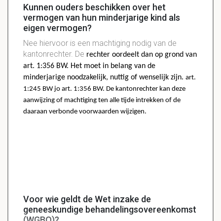
Kunnen ouders beschikken over het
vermogen van hun minderjarige kind als
eigen vermogen?
Nee hiervoor is een machtiging nodig van de
kantonrechter. De
rechter oordeelt dan op grond van
art. 1:356 BW. Het moet in belang van de
minderjarige noodzakelijk, nuttig of wenselijk zijn.
art.
1:245 BW jo art. 1:356 BW. De kantonrechter kan deze
aanwijzing of machtiging ten alle tijde intrekken of de
daaraan verbonde voorwaarden wijzigen.
Voor wie geldt de Wet inzake de
geneeskundige behandelingsovereenkomst
(WGBO)?