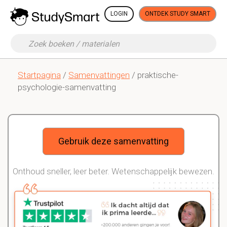
LOGIN
ONTDEK STUDY SMART
Startpagina
/
Samenvattingen
/ praktische-
psychologie-samenvatting
Gebruik deze samenvatting
Onthoud sneller, leer beter. Wetenschappelijk bewezen.