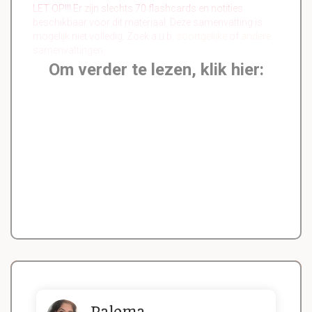
LET OP!!! Er zijn slechts 70 flashcards en notities
beschikbaar voor dit materiaal. Deze samenvatting is
mogelijk niet volledig. Zoek a.u.b.
soortgelijke
of
andere
samenvattingen.
Om verder te lezen, klik hier:
Paloma