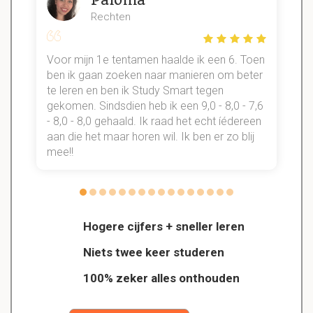
Rechten
Voor mijn 1e tentamen haalde ik een 6. Toen
n
ben ik gaan zoeken naar manieren om beter
te leren en ben ik Study Smart tegen
gekomen. Sindsdien heb ik een 9,0 - 8,0 - 7,6
b
- 8,0 - 8,0 gehaald. Ik raad het echt íédereen
aan die het maar horen wil. Ik ben er zo blij
s
mee!!
Hogere cijfers + sneller leren
Niets twee keer studeren
100% zeker alles onthouden