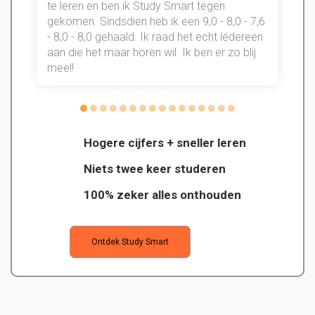
te leren en ben ik Study Smart tegen
gekomen. Sindsdien heb ik een 9,0 - 8,0 - 7,6
b
- 8,0 - 8,0 gehaald. Ik raad het echt íédereen
aan die het maar horen wil. Ik ben er zo blij
s
mee!!
Hogere cijfers + sneller leren
Niets twee keer studeren
100% zeker alles onthouden
Ontdek Study Smart