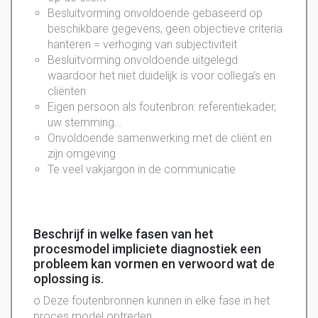
Besluitvorming
onvoldoende gebaseerd op
beschikbare
gegevens, geen objectieve criteria
hanteren
=
verhoging
van
subjectiviteit
Besluitvorming
onvoldoende
uitgelegd
waardoor het niet duidelijk is voor collega’s en
cliënten
Eigen persoon als
foutenbron
:
referentiekader
,
uw
stemming
…
Onvoldoende samenwerking met de cliënt en
zijn omgeving
Te veel vakjargon in de communicatie
Beschrijf in welke fasen van het
procesmodel impliciete diagnostiek een
probleem kan vormen en verwoord wat de
oplossing is.
o Deze foutenbronnen kunnen in elke fase in het
proces model optreden