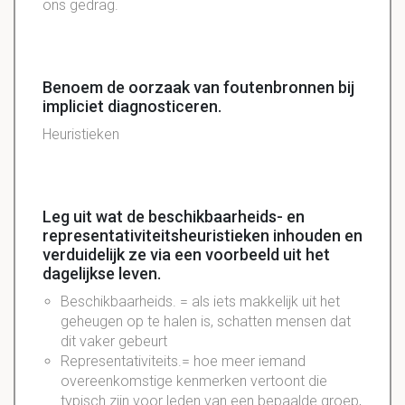
ons gedrag.
Benoem de oorzaak van foutenbronnen bij
impliciet diagnosticeren.
Heuristieken
Leg uit wat de beschikbaarheids- en
representativiteitsheuristieken inhouden en
verduidelijk ze via een voorbeeld uit het
dagelijkse leven.
Beschikbaarheids. = als iets makkelijk uit het
geheugen op te halen is, schatten mensen dat
dit vaker gebeurt
Representativiteits.= hoe meer iemand
overeenkomstige kenmerken vertoont die
typisch zijn voor leden van een bepaalde groep,