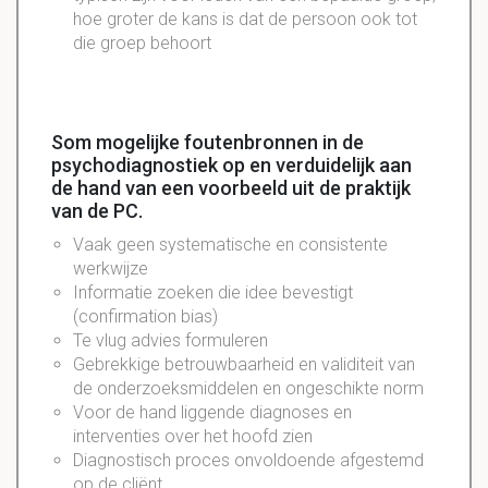
hoe groter de kans is dat de persoon ook tot
die groep behoort
Som mogelijke foutenbronnen in de
psychodiagnostiek op en verduidelijk aan
de hand van een voorbeeld uit de praktijk
van de PC.
Vaak geen
systematische
en
consistente
werkwijze
Informatie zoeken die idee
bevestigt
(
confirmation
bias)
Te vlug advies
formuleren
Gebrekkige
betrouwbaarheid en
validiteit
van
de
onderzoeksmiddelen
en
ongeschikte
norm
Voor de hand
liggende
diagnoses
en
interventies
over het hoofd zien
Diagnostisch
proces onvoldoende
afgestemd
op de cliënt