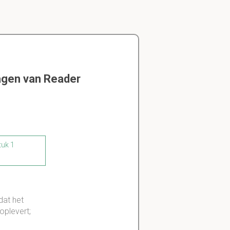
agen van Reader
tuk 1
dat het
oplevert;