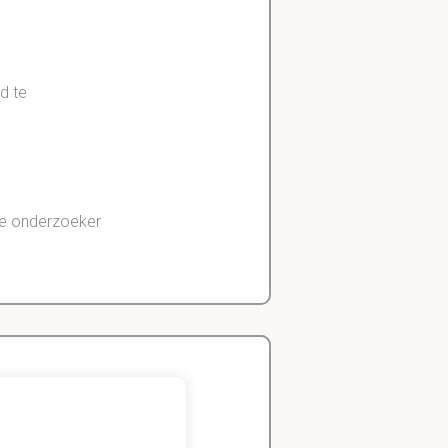
d te
de onderzoeker
uk 1.1
Zeger
Handels- wetenschap