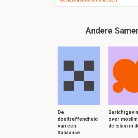
Om verder te 
Andere Samenv
De
Berichtgevi
doeltreffendheid
over moslim
van een
de islam in 
Italiaanse