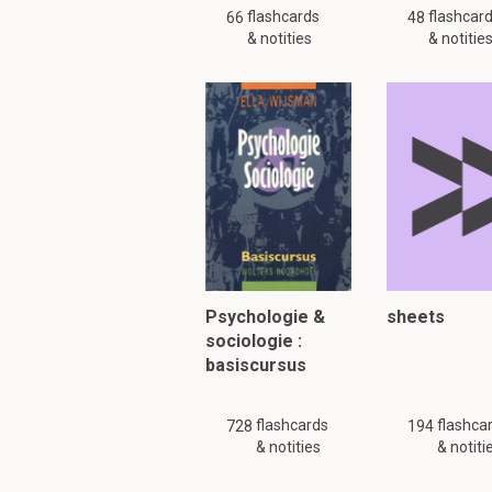
versu…
flashcards
flashcar
66
48
& notities
& notitie
Psychologie &
sheets
sociologie :
basiscursus
flashcards
flashca
728
194
& notities
& notiti