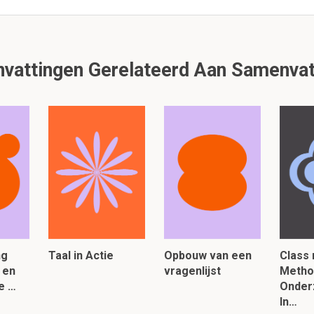
lezen, klik hier:
attingen Gerelateerd Aan Samenvat
ng
Taal in Actie
Opbouw van een
Class 
 en
vragenlijst
Metho
de …
Onder
In…