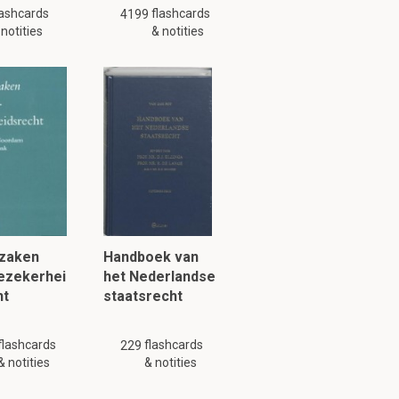
lashcards
flashcards
4199
 notities
& notities
zaken
Handboek van
lezekerhei
het Nederlandse
ht
staatsrecht
flashcards
flashcards
229
& notities
& notities