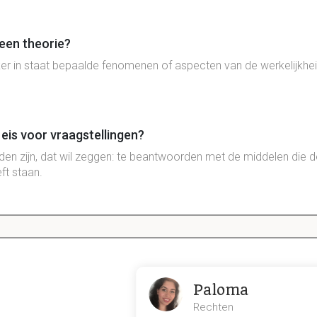
 een theorie?
er in staat bepaalde fenomenen of aspecten van de werkelijkhei
eis voor vraagstellingen?
den zijn, dat wil zeggen: te beantwoorden met de middelen die 
eft staan.
1.1 Paradigmata
Dit is een preview. Er zijn 4 andere flashcards beschikbaar voor hoofdst
Laat hier meer flashcards zien
Paloma
Rechten
fenomenologische methode zich?