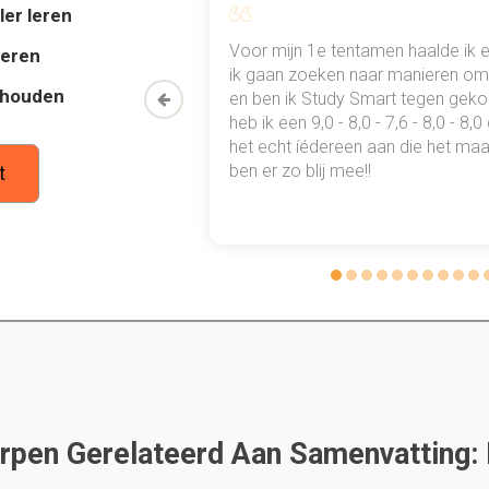
ler leren
zijn. Het tracht dit te bewerkstelligen door de fenomenologische 
al mn
Voor mijn 1e tentamen haalde ik 
deren
 punten
ik gaan zoeken naar manieren om 
thouden
oon een heel
en ben ik Study Smart tegen gek
enologische traditie in?
 waarmee ik
heb ik een 9,0 - 8,0 - 7,6 - 8,0 - 8,
tudie gewoon
het echt íédereen aan die het maar
schijnsel wordt niets genegeerd, maar elk oordeel over de realit
ben er zo blij mee!!
t
k wordt ingehouden; dit alles wordt als het ware tussen haakje
eductie?
wezen; de tweede fase. Het gaat om de kennis omtrent het wez
an de gebeurtenis; de wezenlijke eigenschappen en relaties met
menologen naar?
pen Gerelateerd Aan Samenvatting:
mingen, zoals ze zich voordoen, zonder enige a priori analyse