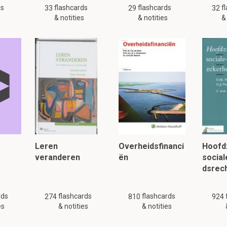
ds
flashcards
flashcards
f
33
29
32
s
& notities
& notities
&
Leren
Overheidsfinanci
Hoofd
veranderen
ën
socia
dsrec
rds
flashcards
flashcards
274
810
924
es
& notities
& notities