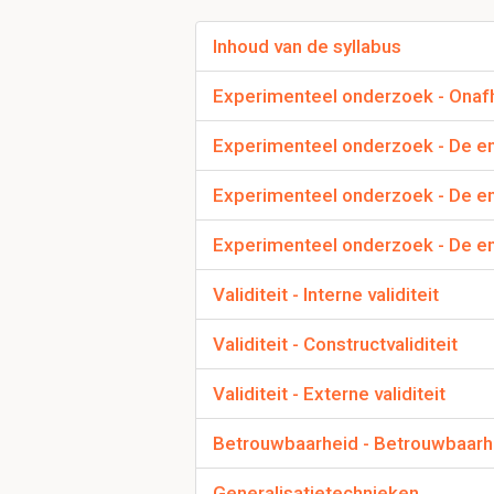
deelvaardigheden of a
Inhoud van de syllabus
Experimenteel onderzoek - Onafha
Wat is het kritisch
Het onderscheidt zich
Experimenteel onderzoek - De em
werkelijkheid is een v
onthult maatschappeli
Experimenteel onderzoek - De em
werkelijkheid.
Experimenteel onderzoek - De em
Wat is de empirisch
Validiteit - Interne validiteit
Er zijn wegmatigheden
Validiteit - Constructvaliditeit
abstracties. Wordt verd
Validiteit - Externe validiteit
Wat zijn bezwaren v
Betrouwbaarheid - Betrouwbaarh
De geldigheid va
In de praktijk zij
Generalisatietechnieken