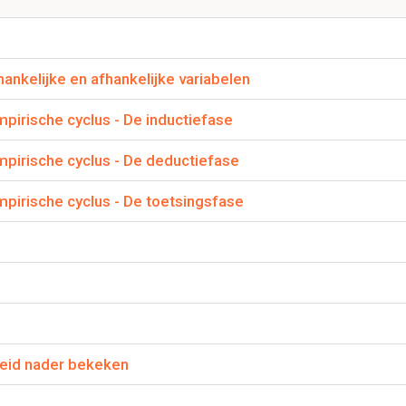
ndere abstracties.
nkelijke en afhankelijke variabelen
e paradigma?
 van andere paradigma's in de nadruk op maatschappelijke bepa
pirische cyclus - De inductiefase
oorlopige, door maatschappelijke oorzaken bepaalde werkelijkhe
jke verordeningen, waardoor deze kennis bijdraagt aan een vera
pirische cyclus - De deductiefase
pirische cyclus - De toetsingsfase
-analytische onderzoekstraditie?
 die ontdekt kunnen worden; fenomenen kunnen geanalyseerd w
eeld in het positivisme en het kritisch-rationalisme.
an het kritisch-rationalisme?
eid nader bekeken
n onderzoeksresultaten is onzeker.
n er zeer weinig theorieën die werkelijk iets verbieden.