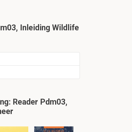
3, Inleiding Wildlife
alde
de aanwezigheid
ing: Reader Pdm03,
heer
nhang worden