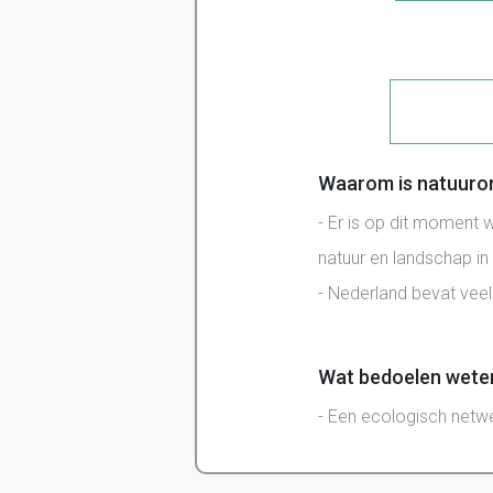
Waarom is natuuront
- Er is op dit moment 
natuur en landschap in
- Nederland bevat veel
Wat bedoelen wete
- Een ecologisch netwe
droge natuurgebieden 
-Een Europese richtlij