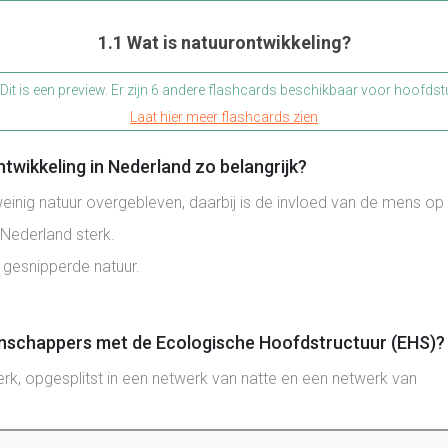
1.1 Wat is natuurontwikkeling?
Dit is een preview. Er zijn 6 andere flashcards beschikbaar voor hoofdst
Laat hier meer flashcards zien
wikkeling in Nederland zo belangrijk?
weinig natuur overgebleven, daarbij is de invloed van de mens op
 Nederland sterk.
 gesnipperde natuur.
nschappers met de Ecologische Hoofdstructuur (EHS)?
rk, opgesplitst in een netwerk van natte en een netwerk van
in Nederland.
n, die streeft naar de vorming van een Europees netwerk van