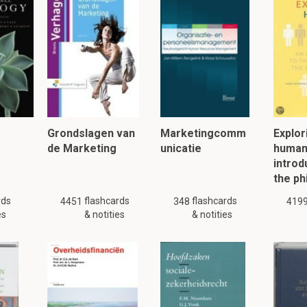
eft naar overgangen tussen levensgemeenschappen op verschille
1.2 Hoe is natuurontwikkeling te sturen?
it is een preview. Er zijn 11 andere flashcards beschikbaar voor hoofds
Laat hier meer flashcards zien
Grondslagen van
Marketingcomm
Explor
de Marketing
unicatie
human
urwetenschappers met een evenwichtsproces?
introd
the ph
cht tussen twee ecologische processen.
rds
flashcards
flashcards
4451
348
419
es
& notities
& notities
ld met het dominantieprincipe in het rangorde model?
ssen landschapscomponenten is ongelijk van grootte en belang.
en in het rangorde model zijn hiërarchisch geordend.