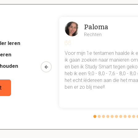
Paloma
goten de natuurwaarde van een gebied?
Rechten
et gebied.
ler leren
ied.
al mn
Voor mijn 1e tentamen haalde ik 
deren
 punten
ik gaan zoeken naar manieren om 
thouden
oon een heel
en ben ik Study Smart tegen gek
 waarmee ik
heb ik een 9,0 - 8,0 - 7,6 - 8,0 - 8,
erschillende schaalniveaus onderscheiden bij natuuron
tudie gewoon
het echt íédereen aan die het maar
n vinden plaats op verschillende schaalniveaus.
ben er zo blij mee!!
t
nismen is gerelateerd aan diverse schaalniveaus, waaronder het ecoto
an de ontwikkeling van levensgemeenschappen hangen a