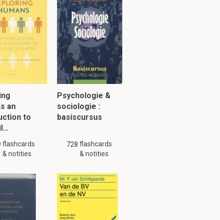
nde schalen.
tuk 1.2
ing
Psychologie &
s an
sociologie :
uction to
basiscursus
il…
flashcards
flashcards
9
728
& notities
& notities