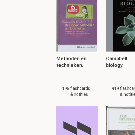
- Een beheer dat stre
D
Methoden en
Campbell
technieken.
biology.
Wat bedoelen natu
Een dynamisch evenwi
flashcards
flashca
195
919
& notities
& notiti
Wat wordt er bedoe
- De wisselwerking tu

- De landschapscomponent