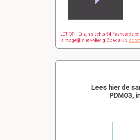
LET OP!!! Er zijn slechts 54 flashcards e
is mogelijk niet volledig. Zoek a.u.b.
soort
Lees hier de s
PDM03, in