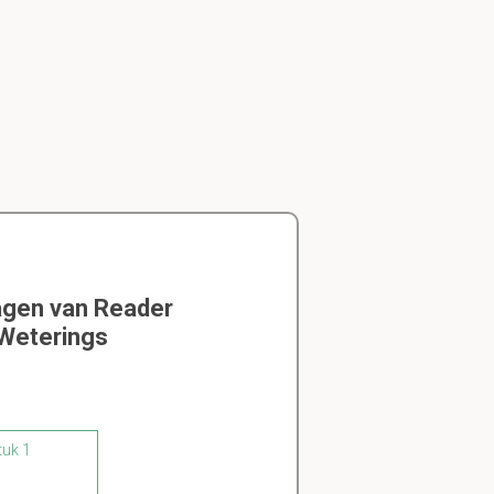
agen van Reader
 Weterings
tuk 1