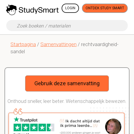
LOGIN
ONTDEK STUDY SMART
Startpagina
/
Samenvattingen
/ rechtvaardigheid-
sandel
Gebruik deze samenvatting
Onthoud sneller, leer beter. Wetenschappelijk bewezen.