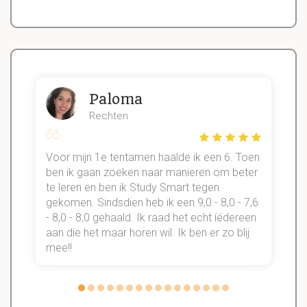
Paloma
Rechten
Voor mijn 1e tentamen haalde ik een 6. Toen
n
ben ik gaan zoeken naar manieren om beter
te leren en ben ik Study Smart tegen
gekomen. Sindsdien heb ik een 9,0 - 8,0 - 7,6
b
- 8,0 - 8,0 gehaald. Ik raad het echt íédereen
aan die het maar horen wil. Ik ben er zo blij
s
mee!!