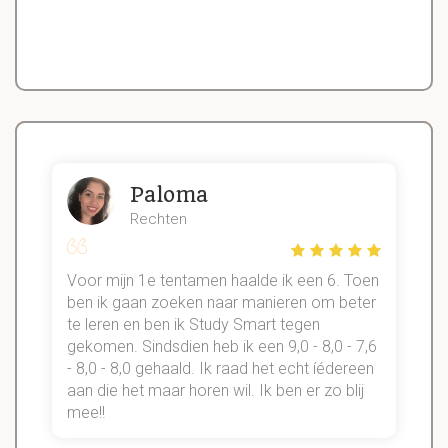
Paloma
Rechten
Voor mijn 1e tentamen haalde ik een 6. Toen
n
ben ik gaan zoeken naar manieren om beter
te leren en ben ik Study Smart tegen
gekomen. Sindsdien heb ik een 9,0 - 8,0 - 7,6
b
- 8,0 - 8,0 gehaald. Ik raad het echt íédereen
aan die het maar horen wil. Ik ben er zo blij
s
mee!!