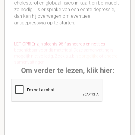
cholesterol en globaal risico in kaart en behnadelt
zo nodig. Is er sprake van een echte depressie,
dan kan hij overwegen om eventueel
antidepressivia op te starten.
LET OP!!! Er zijn slechts 96 flashcards en notities
beschikbaar voor dit materiaal. Deze samenvatting is
mogelijk niet volledig. Zoek a.u.b.
soortgelijke
of
andere
samenvattingen.
Om verder te lezen, klik hier: