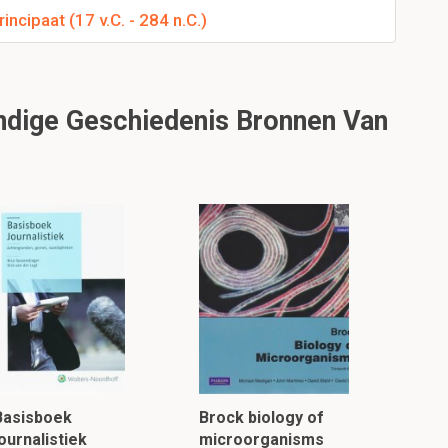
ncipaat (17 v.C. - 284 n.C.)
ndige Geschiedenis Bronnen Van
Basisboek
Brock biology of
ournalistiek
microorganisms