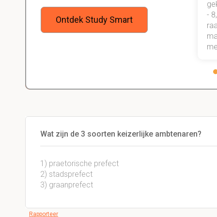
een heel goede studiemethode
ge
onder de knie, waarmee ik zeker
- 8
Ontdek Study Smart
weet dat ik de rest van mijn studie
raa
gewoon ga halen.
maa
me
Wat zijn de 3 soorten keizerlijke ambtenaren?
1) praetorische prefect
2) stadsprefect
3) graanprefect
Rapporteer