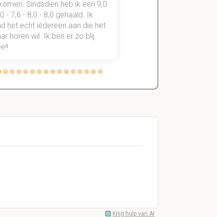
komen. Sindsdien heb ik een 9,0
study smart, ben ik voo
,0 - 7,6 - 8,0 - 8,0 gehaald. Ik
vakken de éérste keer
d het echt íédereen aan die het
StudySmart neemt voo
r horen wil. Ik ben er zo blij
stress van slagen of n
e!!
weg.
Krijg hulp van AI