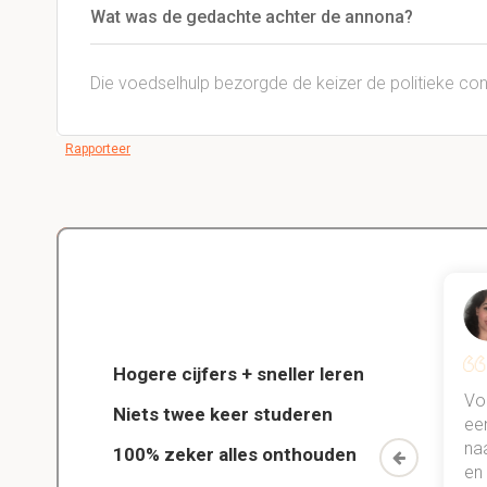
Wat was de gedachte achter de annona?
Die voedselhulp bezorgde de keizer de politieke co
Rapporteer
Delano
Diergeneeskunde
Hogere cijfers + sneller leren
jn kind
Dankzij StudySmart heb ik vorig
Vo
Niets twee keer studeren
chool!
jaar al mn examens gehaald en
ee
n kind
ook veel betere punten gehaald.
na
100% zeker alles onthouden
n Study
Maar bovenal heb ik nu gewoon
en