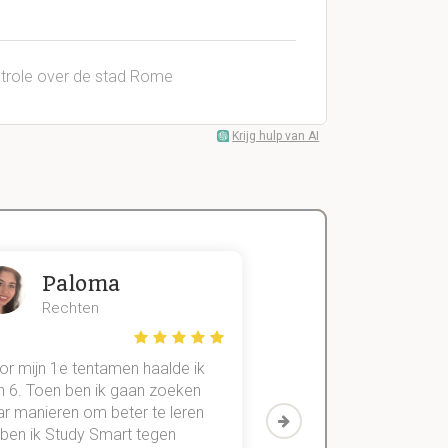
ntrole over de stad Rome
Krijg hulp van AI
Paloma
Zeger
Rechten
Handels- wet
or mijn 1e tentamen haalde ik
Met mijn oude method
n 6. Toen ben ik gaan zoeken
geslaagd voor maar 3
ar manieren om beter te leren
vakken. Sinds ik mijn
 ben ik Study Smart tegen
aantekeningen digitaal