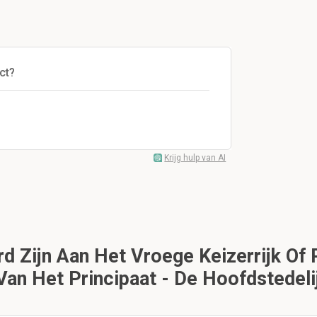
ct?
Krijg hulp van AI
Zijn Aan Het Vroege Keizerrijk Of Pr
 Van Het Principaat - De Hoofdstedelij