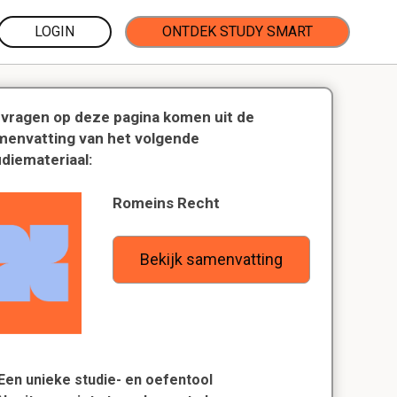
LOGIN
ONTDEK STUDY SMART
 vragen op deze pagina komen uit de
menvatting van het volgende
udiemateriaal:
Romeins Recht
Bekijk samenvatting
Een unieke studie- en oefentool