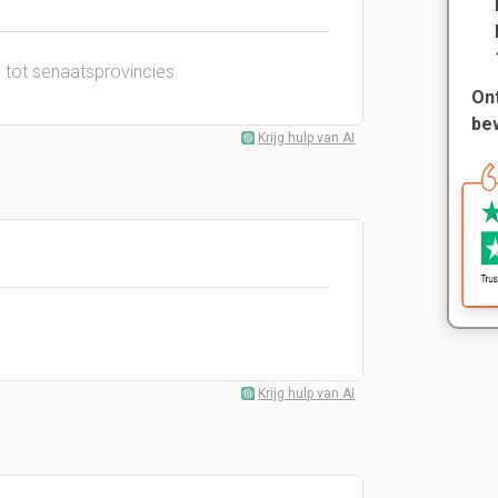
 tot senaatsprovincies
Ont
be
Krijg hulp van AI
Krijg hulp van AI