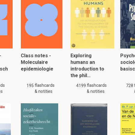
-
Class notes -
Exploring
Psych
Moleculaire
humans an
sociol
isch
epidemiologie
introduction to
basis
the phil…
rds
flashcards
flashcards
195
4199
728
es
& notities
& notities