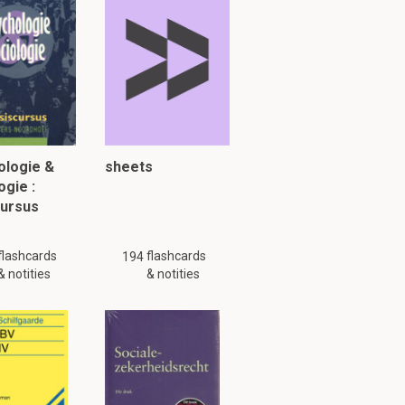
ologie &
sheets
ogie :
cursus
flashcards
flashcards
194
& notities
& notities