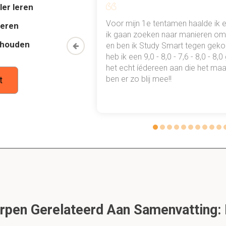
ler leren
en de epitheelcellen te bevorderen en butyraat dat door bacter
al mn
Voor mijn 1e tentamen haalde ik 
ebron voor de darmcellen.
deren
 punten
ik gaan zoeken naar manieren om 
thouden
oon een heel
en ben ik Study Smart tegen gek
 waarmee ik
heb ik een 9,0 - 8,0 - 7,6 - 8,0 - 8,
ld welke bacterien in de microbiota groeien?
tudie gewoon
het echt íédereen aan die het maar
A data van de verschillende soorten.
ben er zo blij mee!!
t
y?
ode waarbij verschillende samples met elkaar worden vergeleken
d tussen samples weer bij beta diversity?
positie en/of metadata.
pen Gerelateerd Aan Samenvatting:
 Coordinates Analysis (PCoA)?