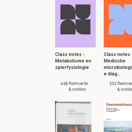
Class notes -
Class notes 
Metabolisme en
Medische
spierfysiologie
microbiolog
e diag…
flashcards
flashca
648
233
& notities
& notiti