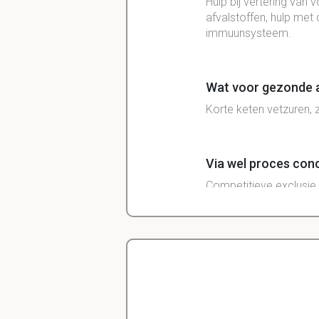
Hulp bij
vertering
van
v
afvalstoffen
, hulp met
immuunsysteem.
Wat voor gezonde a
Korte keten vetzuren, 
Via wel proces conc
Competitieve exclusie.
Hoe ondersteunt d
Door onderscheiding v
Delano
Diergeneeskunde
Hoe kunnen bacteri