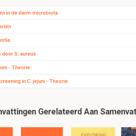
 distances/afstanden.
ën in de darm-microbiota
eriën
 in een PCA plot weer?
entie
 hebben gespeeld in het creëren van de plot, pijlen die naar elka
d kunnen samenleven/werken.
 door S. aureus
ken - Theorie
lezen, klik hier:
reening in C. jejuni - Theorie
attingen Gerelateerd Aan Samenvat