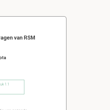
vragen van RSM
ota
tuk 1.1