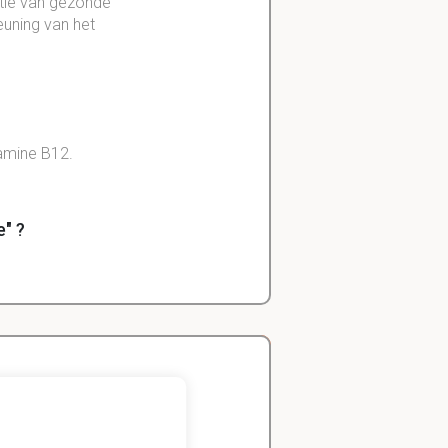
ctie van gezonde
euning van het
tamine B12.
e" ?
muunsysteem.
Zeger
Handels- wetenschap