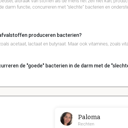
oedsel
, afbraak van stoffen als de mens het zelf niet kan, produ
 de
darm
functie,
concurreren
met "
slechte
" bacterien en onderst
fvalstoffen produceren bacterien?
zoals acetaat, lactaat en butyraat. Maar ook vitamines, zoals vi
urreren de "goede" bacterien in de darm met de "slecht
e darm microbiota het immuunsysteem?
an goede bacterien en pathogenen en ontwikkeling van het im
Paloma
Rechten
en helpen met de darmfunctie?