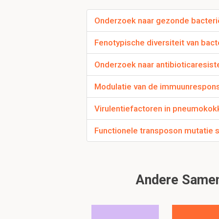
Een plot gebaseerd op
Onderzoek naar gezonde bacteri
Fenotypische diversiteit van bact
Wat geven de pijlen
Onderzoek naar antibioticaresist
Welke bacterien een rol
op bacterien die goe
Modulatie van de immuunrespons
Virulentiefactoren in pneumokok
Om verder te 
Functionele transposon mutatie sc
Andere Samenv