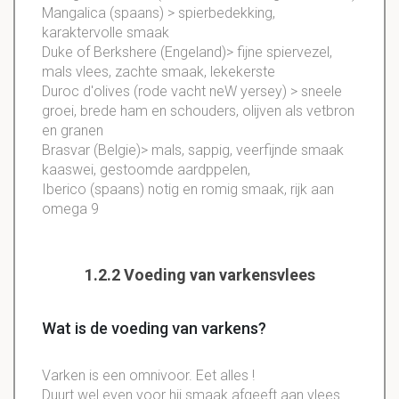
Mangalica (spaans) > spierbedekking,
karaktervolle smaak
Duke of Berkshere (Engeland)> fijne spiervezel,
mals vlees, zachte smaak, lekekerste
Duroc d'olives (rode vacht neW yersey) > sneele
groei, brede ham en schouders, olijven als vetbron
en granen
Brasvar (Belgie)> mals, sappig, veerfijnde smaak
kaaswei, gestoomde aardppelen,
Iberico (spaans) notig en romig smaak, rijk aan
omega 9
1.2.2 Voeding van varkensvlees
Wat is de voeding van varkens?
Varken is een omnivoor. Eet alles !
Duurt wel even voor hij smaak afgeeft aan vlees