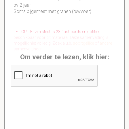
bv 2 jaar
Soms bijgemest met granen (ruwvoer)
LET OP!!! Er zijn slechts 23 flashcards en notities
beschikbaar voor dit materiaal. Deze samenvatting is
mogelijk niet volledig. Zoek a.u.b.
soortgelijke
of
andere
samenvattingen.
Om verder te lezen, klik hier: