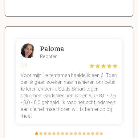
Paloma
Rechten
Voor mijn 1e tentamen haalde ik een 6. Toen
n
ben ik gaan zoeken naar manieren om beter
te leren en ben ik Study Smart tegen
gekomen. Sindsdien heb ik een 9,0 - 8,0 - 7,6
b
- 8,0 - 8,0 gehaald. Ik raad het echt íédereen
aan die het maar horen wil. Ik ben er zo blij
s
mee!!