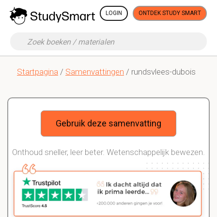
LOGIN
ONTDEK STUDY SMART
Startpagina
/
Samenvattingen
/ rundsvlees-dubois
Gebruik deze samenvatting
Onthoud sneller, leer beter. Wetenschappelijk bewezen.