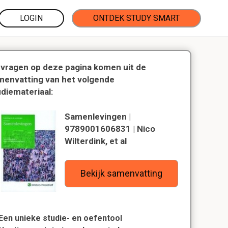
LOGIN
ONTDEK STUDY SMART
 vragen op deze pagina komen uit de
menvatting van het volgende
udiemateriaal:
Samenlevingen |
9789001606831 | Nico
Wilterdink, et al
Bekijk samenvatting
Een unieke studie- en oefentool