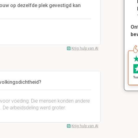
ouw op dezelfde plek gevestigd kan
Ont
be
Krijg hulp van AI
volkingsdichtheid?
g voor voeding. Die mensen konden andere
. De arbeidsdeling werd groter.
Krijg hulp van AI