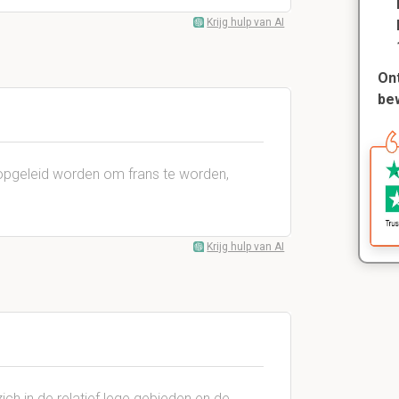
Krijg hulp van AI
Ont
be
opgeleid worden om frans te worden,
Krijg hulp van AI
zich in de relatief lege gebieden en de