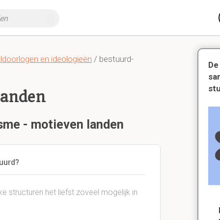
doorlogen en ideologieën
/ bestuurd-
De
sa
st
landen
isme - motieven landen
tuurd?
ke structuren het liefst zoveel mogelijk in