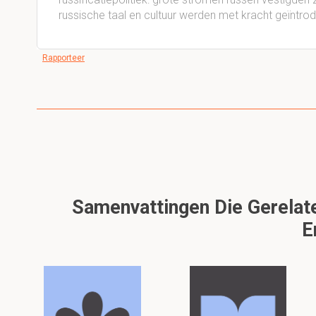
russische taal en cultuur werden met kracht geïntro
Rapporteer
Samenvattingen Die Gerelat
E