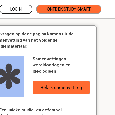
LOGIN
ONTDEK STUDY SMART
 vragen op deze pagina komen uit de
menvatting van het volgende
udiemateriaal:
Samenvattingen
wereldoorlogen en
ideologieën
Bekijk samenvatting
Een unieke studie- en oefentool