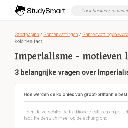
Startpagina
/
Samenvattingen
/
Samenvattingen werel
kolonies-tact
Imperialisme - motieven 
3 belangrijke vragen over Imperial
Hoe werden de kolonies van groot-brittannie bes
lieten de verschillende traditionele culturen en politie
tact. hielden zich meer op de achtergrond.