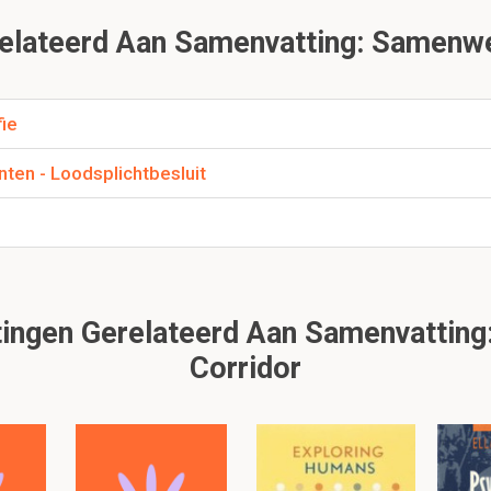
lateerd Aan Samenvatting: Samenwe
 route?
ie
Steenbank naar de Westpit boeien , NO Akkaertboei en men
ten - Loodsplichtbesluit
ei in het vaarwater, het Scheur
anken vanaf het loodstation naar het Oostgat
ank, en Steenbank
ingen Gerelateerd Aan Samenvattin
Corridor
2 Route van Loodskruispost Wandelaar naar Vlissingen
it is een preview. Er zijn 3 andere flashcards beschikbaar voor hoofdstu
Laat hier meer flashcards zien