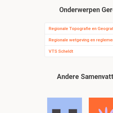
De
westrond
route
Onderwerpen Gere
Hoe is de Westrond
Regionale Topografie en Geograf
Van het loodsstation 
Regionale wetgeving en reglemen
voegt zich bij de S2 bo
VTS Scheldt
Noem 3 grote zandb
Schouwenbank,Middelb
Andere Samenvatt
1.2.
D