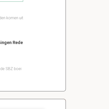
iden komen uit
singen Rede
 de SBZ boei