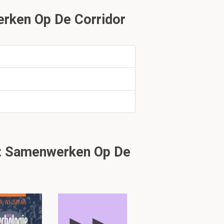
rken Op De Corridor
g: Samenwerken Op De
 Rede
k 1.2.2