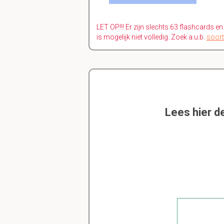
LET OP!!! Er zijn slechts 63 flashcards e
is mogelijk niet volledig. Zoek a.u.b.
soort
Lees hier d