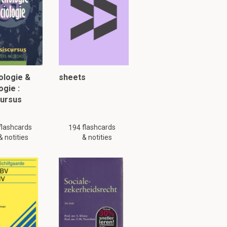
 nm NW van?
g is mogelijk niet
ologie &
sheets
ogie :
cursus
flashcards
flashcards
194
& notities
& notities