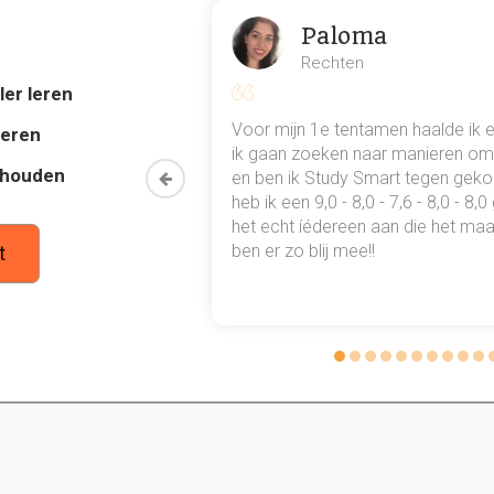
Paloma
boeien kom je tegen vanaf Steenbank richting de Walc
Rechten
lijn van Westkapelle?
ler leren
aloo
al mn
Voor mijn 1e tentamen haalde ik 
deren
 punten
ik gaan zoeken naar manieren om 
thouden
oon een heel
en ben ik Study Smart tegen gek
n de scheidingsboei OG GR welk nevenvaarwater krijgen
 waarmee ik
heb ik een 9,0 - 8,0 - 7,6 - 8,0 - 8,
n, en waar mondt het op uit?
tudie gewoon
het echt íédereen aan die het maar
r kleine vaartuigen (jachten), Dit vaarwater
mondt
weer uit in he
ben er zo blij mee!!
t
ip Bovenmaats in het Oostgat/Sardijngeul?
70 meter en/of diepgang ≥ 70dm
schepen als ze niet door het Oostgat kunnen.