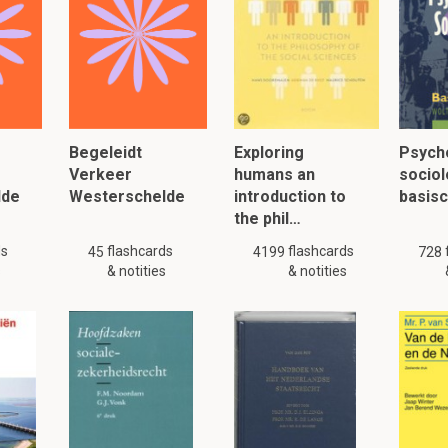
oodskruispost Wandelaar en welk ankergebied ligt er 3
ei, Ankergebied Westhinder
63 flashcards en notities beschikbaar voor dit materiaal. Deze samenvattin
Begeleidt
Exploring
Psych
gelijke
of
andere
samenvattingen.
Verkeer
humans an
sociol
lde
Westerschelde
introduction to
basis
the phil…
lezen, klik hier:
ds
flashcards
flashcards
45
4199
728
s
& notities
& notities