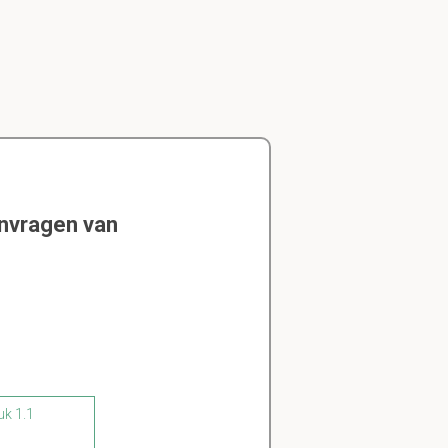
envragen van
uk 1.1