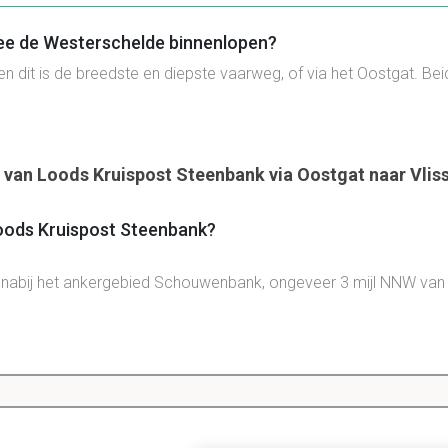
ee de Westerschelde binnenlopen?
en dit is de breedste en diepste vaarweg, of via het Oostgat. Be
e van Loods Kruispost Steenbank via Oostgat naar Vlis
oods Kruispost Steenbank?
t nabij het ankergebied Schouwenbank, ongeveer 3 mijl NNW van
et Oostgat?
, langs de Walcherse kust geeft toegang tot de Schelde