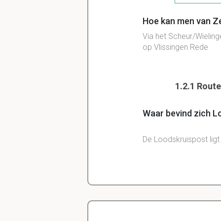
Hoe kan men van Z
Via het Scheur/Wieling
op Vlissingen Rede
1.2.1 Rout
Waar bevind zich L
De Loodskruispost lig
Wat is en waar is h
Zeegat van Vlissingen