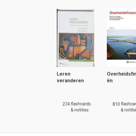
Leren
Overheidsfi
veranderen
ën
flashcards
flashca
274
810
& notities
& notiti