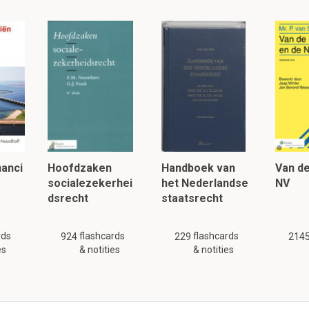
nanci
Hoofdzaken
Handboek van
Van de
socialezekerhei
het Nederlandse
NV
dsrecht
staatsrecht
rds
flashcards
flashcards
924
229
214
es
& notities
& notities