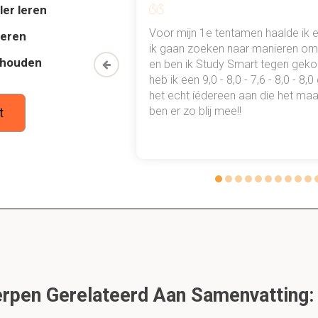
contact met
besmettelijke
personen
ler leren
al mn
Voor mijn 1e tentamen haalde ik 
deren
 punten
ik gaan zoeken naar manieren om 
ens het LO van iemand met een meningitis?
thouden
oon een heel
en ben ik Study Smart tegen gek
 waarmee ik
heb ik een 9,0 - 8,0 - 7,6 - 8,0 - 8,
neurologisch onderzoek, controle van vitale functies, beoordelin
tudie gewoon
het echt íédereen aan die het maar
heck voor overige symptomen
ben er zo blij mee!!
t
in bij iemand met een meningitis?
edkweken, lumbaalpunctie voor liquoronderzoek en kweek met
ethason. Indien bewustzijnsdaling spoed CT voorafgaand lumb
icaties voor een lumbaal punctie?
genmerg, verhoogde bloedingsneiging en lokale infecties van de
mte
pen Gerelateerd Aan Samenvatting: