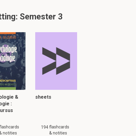
ting: Semester 3
ologie &
sheets
ogie :
cursus
flashcards
flashcards
194
& notities
& notities