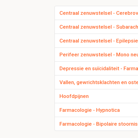
Centraal zenuwstelsel - Cerebrov
Centraal zenuwstelsel - Subarac
Centraal zenuwstelsel - Epilepsie
Wat zijn cerebrova
Perifeer zenuwstelsel - Mono ne
Aandoeningen die de b
beroertes en hemorra
Depressie en suïcidaliteit - Far
Vallen, gewrichtsklachten en os
Wat voor AO zet je 
CT of MRI en onderzoe
Hoofdpijnen
Farmacologie - Hypnotica
Hoe gaat de Babins
Farmacologie - Bipolaire stoornis
Neurologische reflex d
naar de stenen