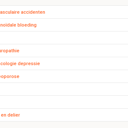
1.2 Cerebrovasculaire accidenten
asculaire accidenten
Dit is een preview. Er zijn 8 andere flashcards beschikbaar voor hoofdst
hnoïdale bloeding
Laat hier meer flashcards zien
sculaire accidenten?
uropathie
loedvaten in de hersenen aantasten. Er zijn twee hoofdgroepen
gische beroertes
macologie depressie
teoporose
in bij iemand met een CVA?
k naar oorzaken en risicofactoren
ki voetzoolreflex?
 en delier
oor stimulans langs de buitenzijde van de voetzool te laten lopen