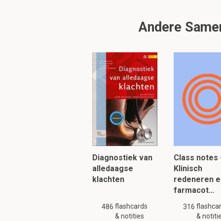
Andere Samenv
Om verder te 
Diagnostiek van
Class notes 
alledaagse
Klinisch
klachten
redeneren e
farmacot…
flashcards
flashca
486
316
& notities
& notiti