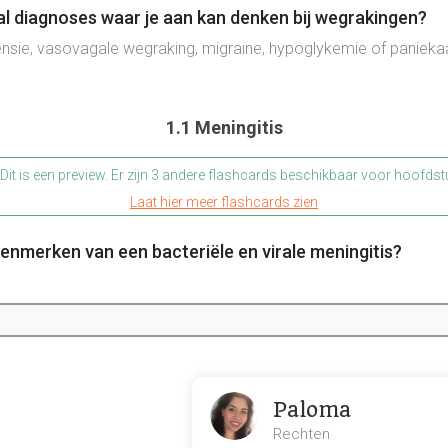
aal diagnoses waar je aan kan denken bij wegrakingen?
ensie, vasovagale wegraking, migraine, hypoglykemie of panieka
1.1 Meningitis
Dit is een preview. Er zijn 3 andere flashcards beschikbaar voor hoofdst
Laat hier meer flashcards zien
 kenmerken van een bacteriële en virale meningitis?
s er sprake van een licht gedaalde tot normale bewustzijn met ov
le meningitis is er geen sprake van problemen met licht en vaak 
n in de anamnese die je kan uitvragen bij iemand met e
Paloma
 symptomen,
medische
voorgeschiedenis,
vaccinaties
, recent
le
Rechten