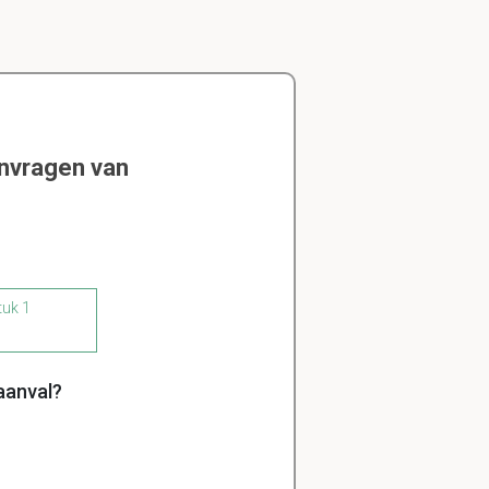
envragen van
tuk 1
aanval?