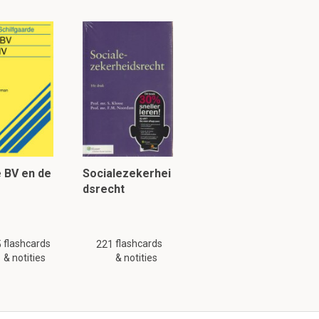
 BV en de
Socialezekerhei
dsrecht
flashcards
flashcards
5
221
& notities
& notities