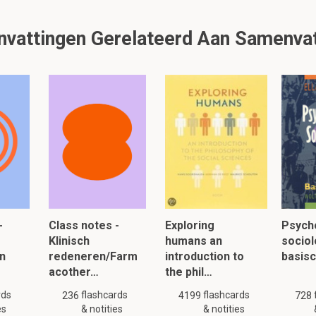
attingen Gerelateerd Aan Samenvat
lezen, klik hier:
-
Class notes -
Exploring
Psych
Klinisch
humans an
sociol
n
redeneren/Farm
introduction to
basis
acother…
the phil…
rds
flashcards
flashcards
236
4199
728
es
& notities
& notities