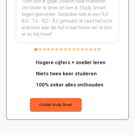
Toen ben ik gaan zoeken naar manieren
v
om beter te leren en ben ik Study Smart
a
tegen gekomen. Sindsdien heb ik een 9,0 -
s
t
8,0 - 7,6 - 8,0 - 8,0 gehaald. Ik raad het echt
k
n.
íédereen aan die het maar horen wil. Ik ben
d
er zo blij mee!!
Hogere cijfers + sneller leren
Niets twee keer studeren
100% zeker alles onthouden
Ontdek Study Smart