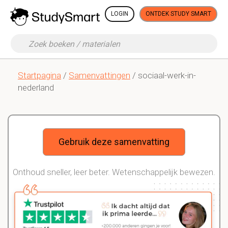
LOGIN
ONTDEK STUDY SMART
Startpagina
/
Samenvattingen
/ sociaal-werk-in-
nederland
Gebruik deze samenvatting
Onthoud sneller, leer beter. Wetenschappelijk bewezen.