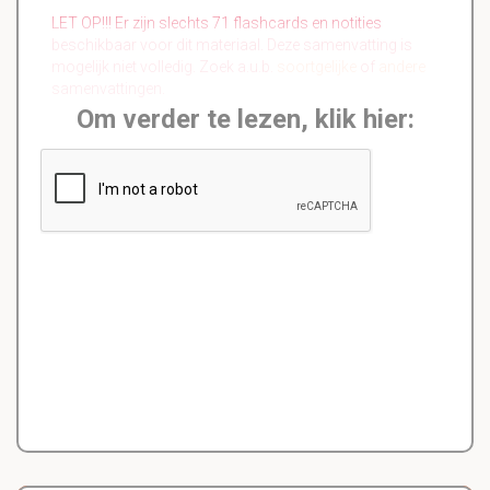
LET OP!!! Er zijn slechts 71 flashcards en notities
beschikbaar voor dit materiaal. Deze samenvatting is
mogelijk niet volledig. Zoek a.u.b.
soortgelijke
of
andere
samenvattingen.
Om verder te lezen, klik hier: