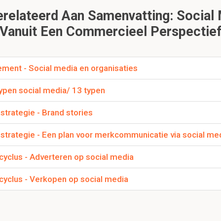
relateerd Aan Samenvatting: Socia
 voetafdruk?
Vanuit Een Commercieel Perspectie
rblijft als gevolg van wat je op het internet zoekt.
ement - Social media en organisaties
1.4 Social media en individu
Typen social media/ 13 typen
Dit is een preview. Er zijn 4 andere flashcards beschikbaar voor hoofdst
Laat hier meer flashcards zien
strategie - Brand stories
 mensen social media? Noem er minstens 3.
nstrategie - Een plan voor merkcommunicatie via social me
pcyclus - Adverteren op social media
pcyclus - Verkopen op social media
l