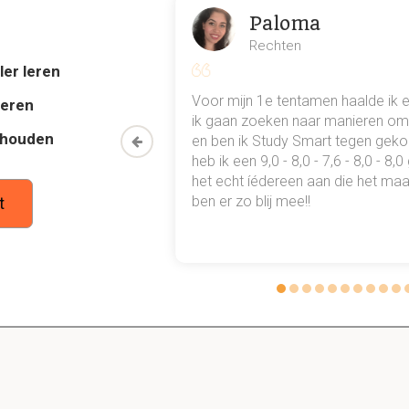
Paloma
 hoe social media de maatschappij heeft beïnvloed
Rechten
n de communicatie tussen vrienden en families veranderd.
ler leren
al mn
Voor mijn 1e tentamen haalde ik 
deren
el gedeeld/kennis word wereldwijd gedeeld en verspreid (wikipe
 punten
ik gaan zoeken naar manieren om 
thouden
oon een heel
en ben ik Study Smart tegen gek
rdt versterkt, mensen delen elkaars auto, huis etc.
 waarmee ik
heb ik een 9,0 - 8,0 - 7,6 - 8,0 - 8,
tudie gewoon
het echt íédereen aan die het maar
eve zaken worden sneller kenbaar gemaakt. (voice of the custom
ben er zo blij mee!!
t
 social media
ormen waar ongewenste zaken worden gedeeld en verspreid.
ik kan leiden tot verlaagde schoolprestaties bij studenten.