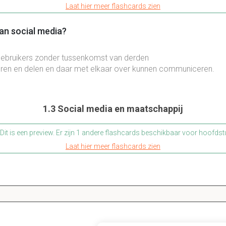
Laat hier meer flashcards zien
van social media?
ebruikers zonder tussenkomst van derden
ëren en delen en daar met elkaar over kunnen communiceren.
1.3 Social media en maatschappij
Dit is een preview. Er zijn 1 andere flashcards beschikbaar voor hoofdst
Laat hier meer flashcards zien
l media voor de maatschappij?
atie wordt gedeeld, de snelheid waarmee het zich verspreid en 
orden geconfronteerd zijn door social media enorm toegenome