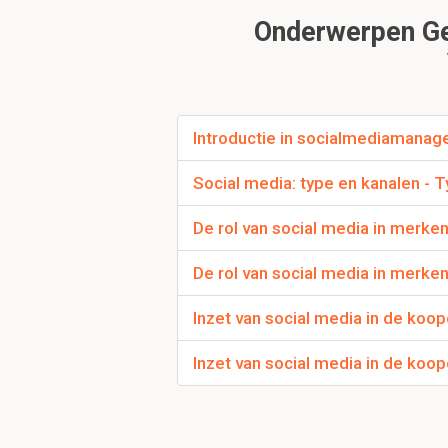
Onderwerpen Ge
Wat is een digitale
De informatie die achte
Introductie in socialmediamanag
Social media: type en kanalen - 
De rol van social media in merken
Waarvoor gebruiken
De rol van social media in merke
1. Sociale interactie
Inzet van social media in de koo
2. Entertainment
Inzet van social media in de koo
3. Communicatiemidde
4. Delen informatie