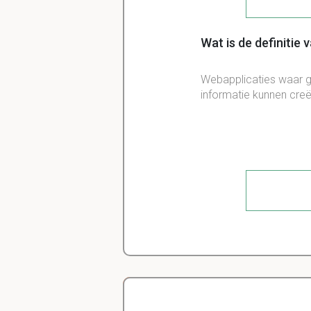
Wat is de definitie 
Webapplicaties waar g
informatie kunnen cre
Wat betekent socia
De mate waarin inform
mensen die hiermee w