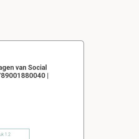
agen van Social
9789001880040 |
uk 1.2