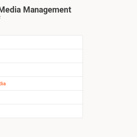
l Media Management
f
uk 1.4
dia