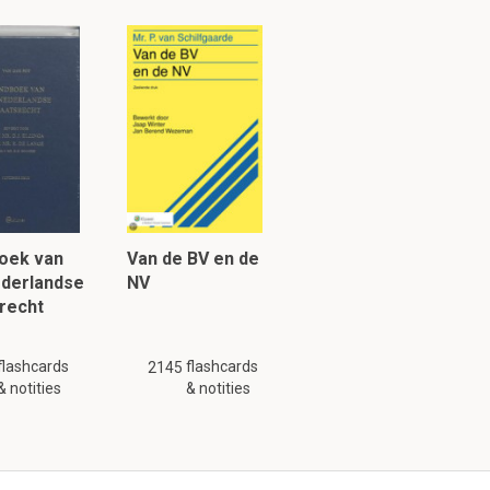
uk 1.5
ze.
voorbeeld
oek van
Van de BV en de
f een hoge
ederlandse
NV
recht
flashcards
flashcards
2145
& notities
& notities
r social