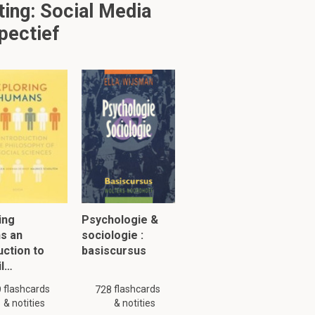
ing: Social Media
pectief
ing
Psychologie &
s an
sociologie :
uction to
basiscursus
il…
flashcards
flashcards
9
728
& notities
& notities