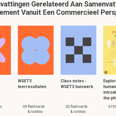
attingen Gerelateerd Aan Samenvatt
ment Vanuit Een Commercieel Pers
edia categorieën
ia
ia
kanalen
WSET3
Class notes -
Explor
leerresultaten
WSET3 huiswerk
human
oto’s en video’s naar een breed publiek kunnen
introd
: Instagram en Pinterest
the ph
ds
flashcards
flashcards
99
20
419
s
& notities
& notities
1.5 Social media en organisaties