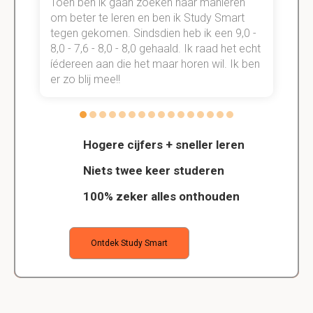
Toen ben ik gaan zoeken naar manieren
v
om beter te leren en ben ik Study Smart
a
tegen gekomen. Sindsdien heb ik een 9,0 -
s
t
8,0 - 7,6 - 8,0 - 8,0 gehaald. Ik raad het echt
k
n.
íédereen aan die het maar horen wil. Ik ben
d
er zo blij mee!!
Hogere cijfers + sneller leren
Niets twee keer studeren
100% zeker alles onthouden
Ontdek Study Smart