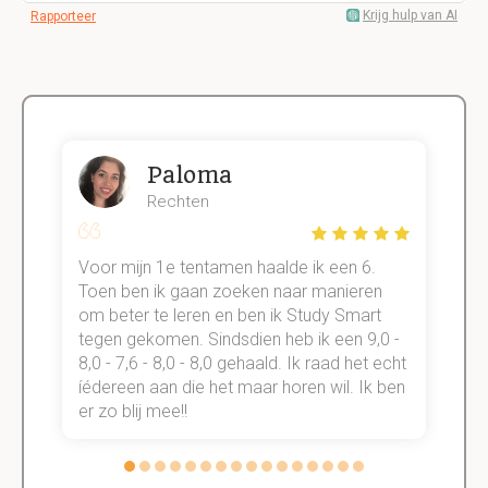
Krijg hulp van AI
Rapporteer
Paloma
Rechten
Voor mijn 1e tentamen haalde ik een 6.
M
Toen ben ik gaan zoeken naar manieren
v
om beter te leren en ben ik Study Smart
a
tegen gekomen. Sindsdien heb ik een 9,0 -
s
t
8,0 - 7,6 - 8,0 - 8,0 gehaald. Ik raad het echt
k
n.
íédereen aan die het maar horen wil. Ik ben
d
er zo blij mee!!