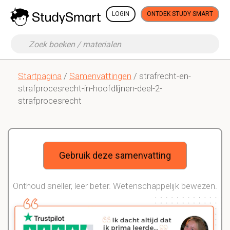
LOGIN
ONTDEK STUDY SMART
Startpagina
/
Samenvattingen
/ strafrecht-en-
strafprocesrecht-in-hoofdlijnen-deel-2-
strafprocesrecht
Gebruik deze samenvatting
Onthoud sneller, leer beter. Wetenschappelijk bewezen.