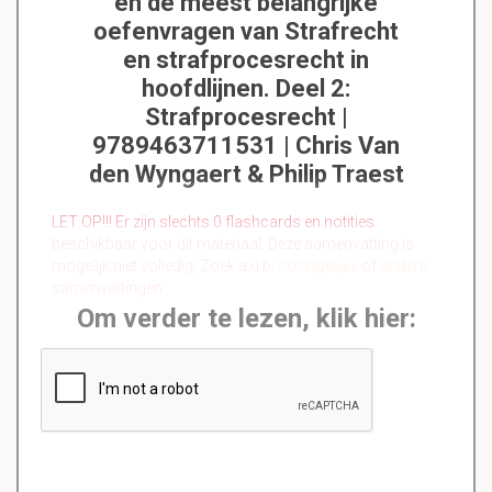
en de meest belangrijke
oefenvragen van Strafrecht
en strafprocesrecht in
hoofdlijnen. Deel 2:
Strafprocesrecht |
9789463711531 | Chris Van
den Wyngaert & Philip Traest
LET OP!!! Er zijn slechts 0 flashcards en notities
beschikbaar voor dit materiaal. Deze samenvatting is
mogelijk niet volledig. Zoek a.u.b.
soortgelijke
of
andere
samenvattingen.
Om verder te lezen, klik hier: