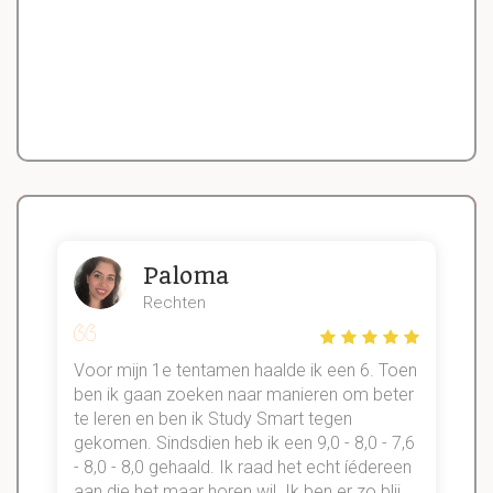
Paloma
Rechten
Voor mijn 1e tentamen haalde ik een 6. Toen
n
ben ik gaan zoeken naar manieren om beter
te leren en ben ik Study Smart tegen
gekomen. Sindsdien heb ik een 9,0 - 8,0 - 7,6
b
- 8,0 - 8,0 gehaald. Ik raad het echt íédereen
aan die het maar horen wil. Ik ben er zo blij
s