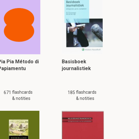
Pia Pia Método di
Basisboek
Papiamentu
journalistiek
flashcards
flashcards
671
185
& notities
& notities