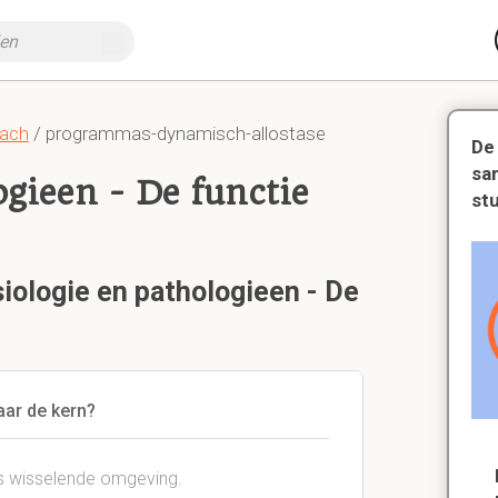
oach
/ programmas-dynamisch-allostase
De
sa
ogieen - De functie
st
siologie en pathologieen - De
aar de kern?
ds wisselende omgeving.