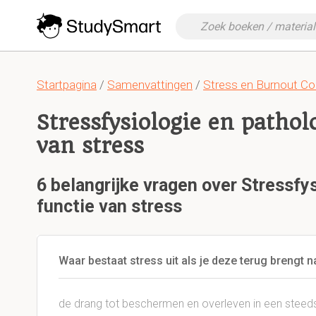
Startpagina
/
Samenvattingen
/
Stress en Burnout C
Stressfysiologie en pathol
van stress
6 belangrijke vragen over Stressfy
functie van stress
Waar bestaat stress uit als je deze terug brengt n
de drang tot beschermen en overleven in een stee