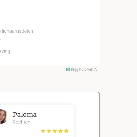
 lichaamsdelen
e
ving.
Krijg hulp van AI
Paloma
Zeger
Rechten
Handels- wet