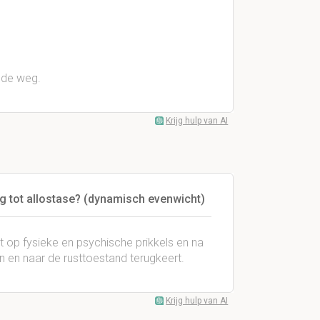
 de weg.
Krijg hulp van AI
g tot allostase? (dynamisch evenwicht)
 op fysieke en psychische prikkels en na
n en naar de rusttoestand terugkeert.
Krijg hulp van AI