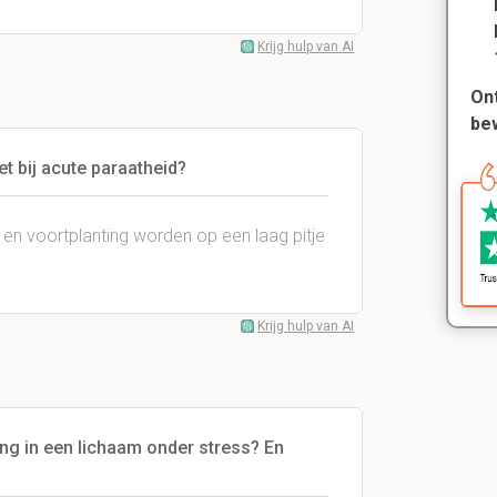
Krijg hulp van AI
Ont
be
t bij acute paraatheid?
en voortplanting worden op een laag pitje
Krijg hulp van AI
ng in een lichaam onder stress? En