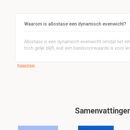
Waarom is allostase een dynamisch evenwicht?
Allostase is een dynamisch evenwicht omdat het inh
toch gelijk blijft, wat een basisvoorwaarde is voor l
Rapporteer
Samenvattingen 