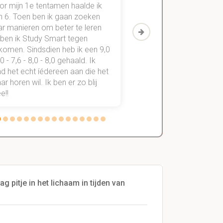
or mijn 1e tentamen haalde ik
Met mijn oude method
n 6. Toen ben ik gaan zoeken
geslaagd voor maar 3
ar manieren om beter te leren
vakken. Sinds ik mijn
 ben ik Study Smart tegen
aantekeningen digitaal
komen. Sindsdien heb ik een 9,0
study smart, ben ik voo
,0 - 7,6 - 8,0 - 8,0 gehaald. Ik
vakken de éérste keer
d het echt íédereen aan die het
StudySmart neemt voo
r horen wil. Ik ben er zo blij
stress van slagen of n
e!!
weg.
pitje in het lichaam in tijden van