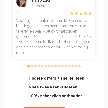
Rechten
Voor mijn 1e tentamen haalde ik een 6. Toen
n
ben ik gaan zoeken naar manieren om beter
te leren en ben ik Study Smart tegen
gekomen. Sindsdien heb ik een 9,0 - 8,0 - 7,6
b
- 8,0 - 8,0 gehaald. Ik raad het echt íédereen
aan die het maar horen wil. Ik ben er zo blij
s
mee!!
Hogere cijfers + sneller leren
Niets twee keer studeren
100% zeker alles onthouden