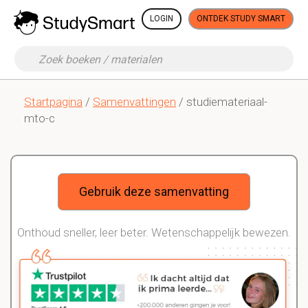
LOGIN
ONTDEK STUDY SMART
Startpagina
/
Samenvattingen
/ studiemateriaal-
mto-c
Gebruik deze samenvatting
Onthoud sneller, leer beter. Wetenschappelijk bewezen.