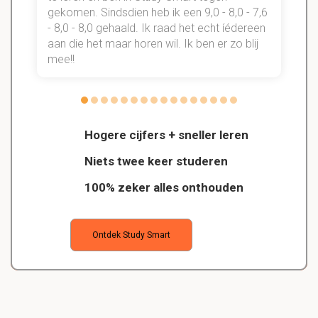
gekomen. Sindsdien heb ik een 9,0 - 8,0 - 7,6
b
- 8,0 - 8,0 gehaald. Ik raad het echt íédereen
aan die het maar horen wil. Ik ben er zo blij
s
mee!!
Hogere cijfers + sneller leren
Niets twee keer studeren
100% zeker alles onthouden
Ontdek Study Smart