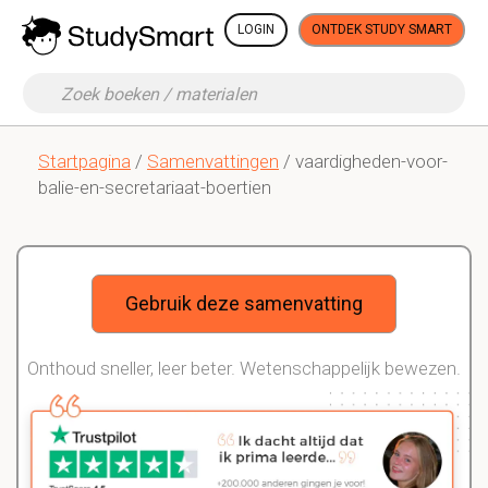
LOGIN
ONTDEK STUDY SMART
Startpagina
/
Samenvattingen
/ vaardigheden-voor-
balie-en-secretariaat-boertien
Gebruik deze samenvatting
Onthoud sneller, leer beter. Wetenschappelijk bewezen.