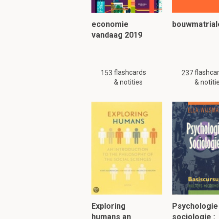
Staffunctie = Moet ve
economie
bouwmatrial
vandaag 2019
Belangrijk voor de
Registratierecht
Betwistingen ove
flashcards
flashca
153
237
Berekening van 
& notities
& notiti
D
Moet een rentmees
Nee
Exploring
Psychologie
humans an
sociologie :