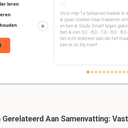
 dan wordt de bediende gezien als een zelfstandige beoefenaar.
ler leren
al mn
Voor mijn 1e tentamen haalde ik 
deren
 punten
ik gaan zoeken naar manieren om 
syndicus: Wat is hier zeker belangrijk?
thouden
oon een heel
en ben ik Study Smart tegen gek
 waarmee ik
heb ik een 9,0 - 8,0 - 7,6 - 8,0 - 8,
t er geldzaken en instandhouding van een onroerend goed er bi
tudie gewoon
het echt íédereen aan die het maar
ben er zo blij mee!!
t
1.1.1.1 Vastgoedmakelaar KB
t is een preview. Er zijn 7 andere flashcards beschikbaar voor hoofdstuk
Laat hier meer flashcards zien
van 6/09/1993
die in aanmerking kwamen voor beroep
Gerelateerd Aan Samenvatting: Vast