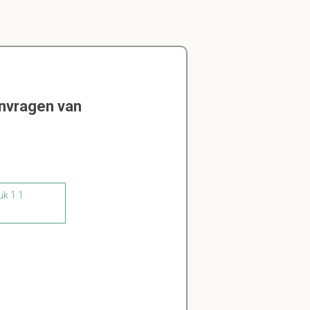
envragen van
uk 1.1