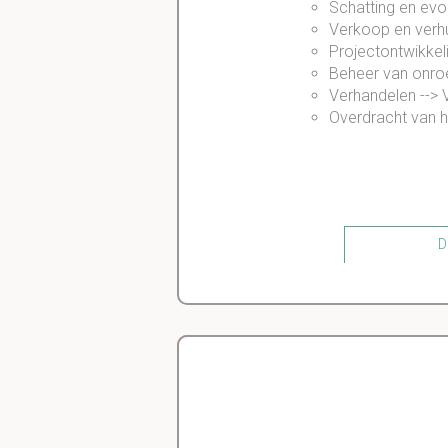
Schatting en evo
Verkoop en verh
Projectontwikke
Beheer van onro
Verhandelen -->
Overdracht van 
Di
Vastgoedmakelaar: 
Geen BIV, en werkt o
Delano
Vastgoedmakelaar: 
Diergeneeskunde