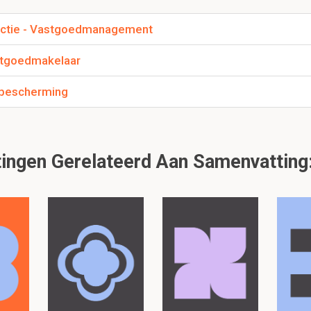
1.1.1.1.1 Wettelijke basis
nctie - Vastgoedmanagement
 is een preview. Er zijn 3 andere flashcards beschikbaar voor hoofdstuk 
Laat hier meer flashcards zien
stgoedmakelaar
standige in hoofd- of bij beroep van VGM, bemiddelaar 
nbescherming
geschreven op het tableau vd beoefenaars in de kolom vh beroep da
airs in kolom vh beroep dat hij uitoefent
ngen Gerelateerd Aan Samenvatting:
4 beroepsprofiel van de vastgoedmakelaar
Dit is een preview. Er zijn 6 andere flashcards beschikbaar voor hoofds
Laat hier meer flashcards zien
 van in de bouwsector
lijking van bouw- en kunstwerken