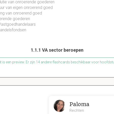
lutie van onroerende goederen
uur van eigen onroerend goed
ling van onroerend goed
erende goederen
 Vastgoedhandelaars
handelsfondsen
1.1.1 VA sector beroepen
t is een preview. Er zijn 14 andere flashcards beschikbaar voor hoofdstu
Laat hier meer flashcards zien
Bediende in een kantoor Wel of geen BIV?
nder gezag van een vastgoedmakelaar
Paloma
Bediende is een zaakvoerder, vennoot?
Rechten