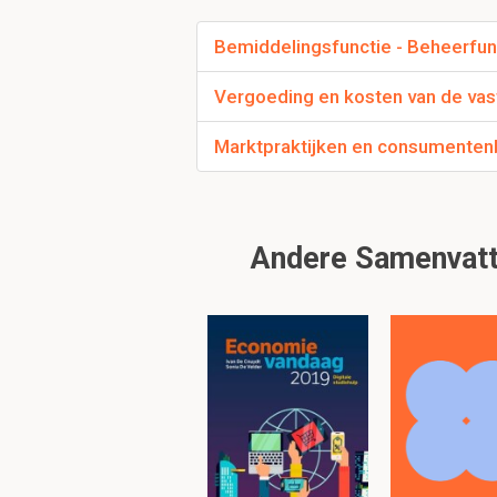
Bemiddelingsfunctie - Beheerfu
Dit
Vergoeding en kosten van de va
Mag iemand als zelf
Marktpraktijken en consumente
uitvoeren?
= Nee, tenzij hij is in
of op de lijst van stagi
Andere Samenvatti
Lijn en staffunctie
Lijnfunctie = Verwezen