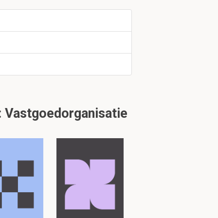
1.1.1.1.1
of syndicus
t hij uitoefent
 Vastgoedorganisatie
tuk 4