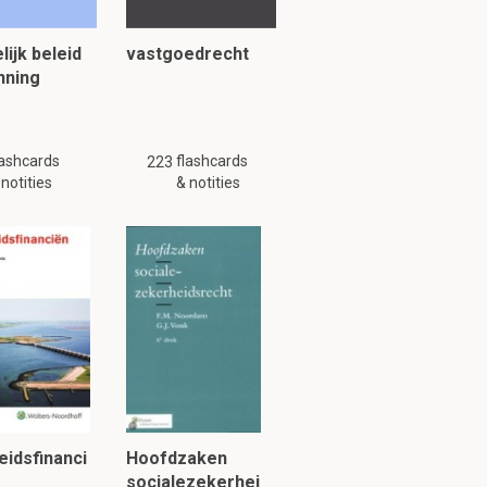
lijk beleid
vastgoedrecht
nning
lashcards
flashcards
223
 notities
& notities
k 4.1.1
idsfinanci
Hoofdzaken
socialezekerhei