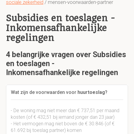
sociale zekerheid
/ mensen-voorwaarden-partner
Subsidies en toeslagen -
Inkomensafhankelijke
regelingen
4 belangrijke vragen over Subsidies
en toeslagen -
Inkomensafhankelijke regelingen
Wat zijn de voorwaarden voor
huurtoeslag
?
- De woning mag niet meer dan € 737,51 per maand
kosten (of € 432,51 bij iemand jonger dan 23 jaar)
- Het vermogen mag niet boven de € 30.846 (of €
61.692 bij toeslag partner) komen