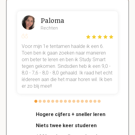
Paloma
Rechten
Voor mijn 1e tentamen haalde ik een 6.
M
Toen ben ik gaan zoeken naar manieren
v
om beter te leren en ben ik Study Smart
a
tegen gekomen. Sindsdien heb ik een 9,0 -
s
t
8,0 - 7,6 - 8,0 - 8,0 gehaald. Ik raad het echt
k
n.
íédereen aan die het maar horen wil. Ik ben
d
er zo blij mee!!
Hogere cijfers + sneller leren
Niets twee keer studeren